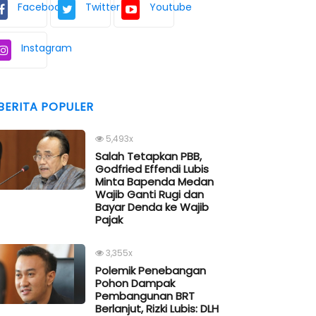
Facebook
Twitter
Youtube
Instagram
BERITA POPULER
5,493x
Salah Tetapkan PBB,
Godfried Effendi Lubis
Minta Bapenda Medan
Wajib Ganti Rugi dan
Bayar Denda ke Wajib
Pajak
3,355x
Polemik Penebangan
Pohon Dampak
Pembangunan BRT
Berlanjut, Rizki Lubis: DLH