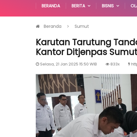
BERANDA
BERITA
BISNIS
OL
Beranda
Sumut
Karutan Tarutung Tanda
Kantor Ditjenpas Sumu
Selasa, 21 Jan 2025 15:50 WIB
833x
htt