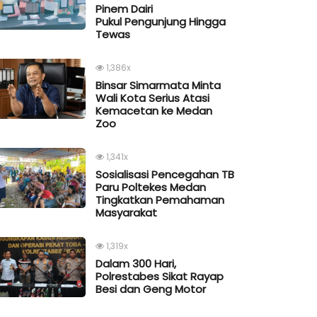
Pinem Dairi
Pukul Pengunjung Hingga
Tewas
1,386x
Binsar Simarmata Minta
Wali Kota Serius Atasi
Kemacetan ke Medan
Zoo
1,341x
Sosialisasi Pencegahan TB
Paru Poltekes Medan
Tingkatkan Pemahaman
Masyarakat
1,319x
Dalam 300 Hari,
Polrestabes Sikat Rayap
Besi dan Geng Motor