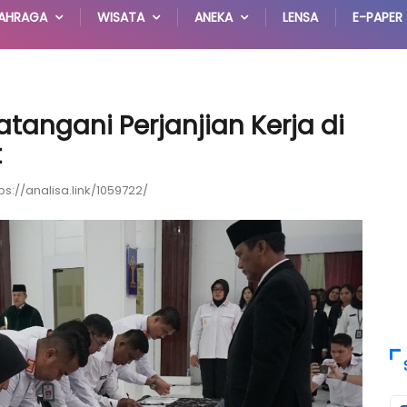
AHRAGA
WISATA
ANEKA
LENSA
E-PAPER
tangani Perjanjian Kerja di
t
ps://analisa.link/1059722/