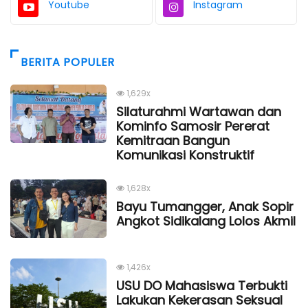
Youtube
Instagram
BERITA POPULER
1,629x
Silaturahmi Wartawan dan
Kominfo Samosir Pererat
Kemitraan Bangun
Komunikasi Konstruktif
1,628x
Bayu Tumangger, Anak Sopir
Angkot Sidikalang Lolos Akmil
1,426x
USU DO Mahasiswa Terbukti
Lakukan Kekerasan Seksual