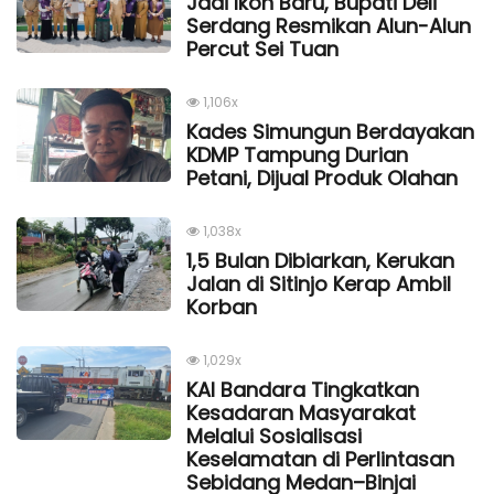
Jadi Ikon Baru, Bupati Deli
Serdang Resmikan Alun-Alun
Percut Sei Tuan
1,106x
Kades Simungun Berdayakan
KDMP Tampung Durian
Petani, Dijual Produk Olahan
1,038x
1,5 Bulan Dibiarkan, Kerukan
Jalan di Sitinjo Kerap Ambil
Korban
1,029x
KAI Bandara Tingkatkan
Kesadaran Masyarakat
Melalui Sosialisasi
Keselamatan di Perlintasan
Sebidang Medan–Binjai