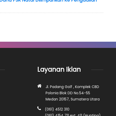
Dana PSR Natal Dilimpahkan Ke Pengadilan
Layanan Iklan
Jl. Padang Golf , Komplek CBD
Polonia Blok DD No.54-55
Medan 20157, Sumatera Utara
(061) 4512 310
(061) 4154 711 ext. 411 (Hunting)