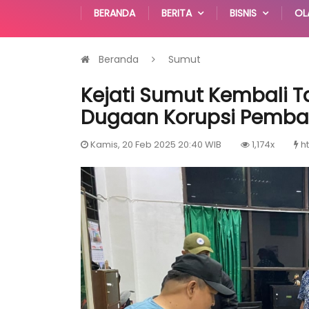
BERANDA
BERITA
BISNIS
OL
Beranda
Sumut
Kejati Sumut Kembali 
Dugaan Korupsi Pemba
Kamis, 20 Feb 2025 20:40 WIB
1,174x
h