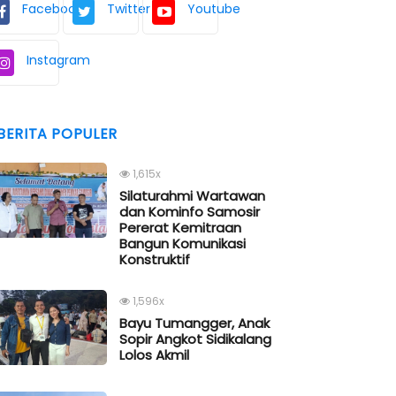
Facebook
Twitter
Youtube
Instagram
BERITA POPULER
1,615x
Silaturahmi Wartawan
dan Kominfo Samosir
Pererat Kemitraan
Bangun Komunikasi
Konstruktif
1,596x
Bayu Tumangger, Anak
Sopir Angkot Sidikalang
Lolos Akmil