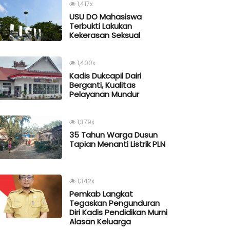
1,417x
USU DO Mahasiswa
Terbukti Lakukan
Kekerasan Seksual
1,400x
Kadis Dukcapil Dairi
Berganti, Kualitas
Pelayanan Mundur
1,379x
35 Tahun Warga Dusun
Tapian Menanti Listrik PLN
1,342x
Pemkab Langkat
Tegaskan Pengunduran
Diri Kadis Pendidikan Murni
Alasan Keluarga