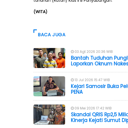
tahanan (Rutan) Klas II B Panyabungan.
(WITA)
BACA JUGA
03 Agt 2026 20:36 WIB
Bantah Tuduhan Pungli
Laporkan Oknum Nakes 
13 Jul 2026 15:47 WIB
Kejari Samosir Buka P
PENA
09 Mei 2026 17:42 WIB
Skandal QRIS Rp2,5 Mil
Kinerja Kejati Sumut D