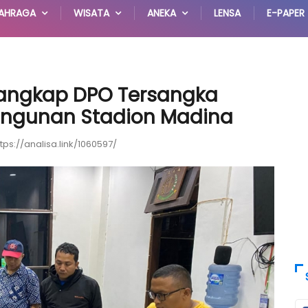
AHRAGA
WISATA
ANEKA
LENSA
E-PAPER
Tangkap DPO Tersangka
ngunan Stadion Madina
ttps://analisa.link/1060597/