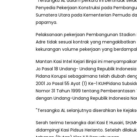
"Tersangka AL dalam perkara ini bertindak selak
Penyedia Pekerjaan Konstruksi pada Pembangun
Sumatera Utara pada Kementerian Pemuda dan 
paparnya.
Pelaksanaan pekerjaan Pembangunan Stadion K
Adre tidak sesuai kontrak yang mengakibatkan p
kekurangan volume pekerjaan yang berdampa
Mantan Kasi Intel Kejari Binjai ini menyampaik
Jo Pasal 18 Undang- Undang Republik Indones
Pidana Korupsi sebagaimana telah diubah de
2001 Jo Pasal 55 Ayat (1) Ke-1 KUHPidana Subsid
Nomor 31 Tahun 1999 tentang Pemberantasan T
dengan Undang-Undang Republik Indonesia Nomo
"Tersangka AL selanjutnya diserahkan ke Kejaks
Serah terima tersangka dari Kasi E Husairi, SH
didampingi Kasi Pidsus Herianto. Setelah dila