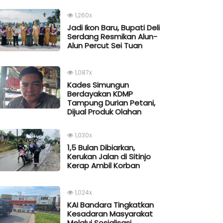
1,260x
Jadi Ikon Baru, Bupati Deli
Serdang Resmikan Alun-
Alun Percut Sei Tuan
1,087x
Kades Simungun
Berdayakan KDMP
Tampung Durian Petani,
Dijual Produk Olahan
1,030x
1,5 Bulan Dibiarkan,
Kerukan Jalan di Sitinjo
Kerap Ambil Korban
1,024x
KAI Bandara Tingkatkan
Kesadaran Masyarakat
Melalui Sosialisasi