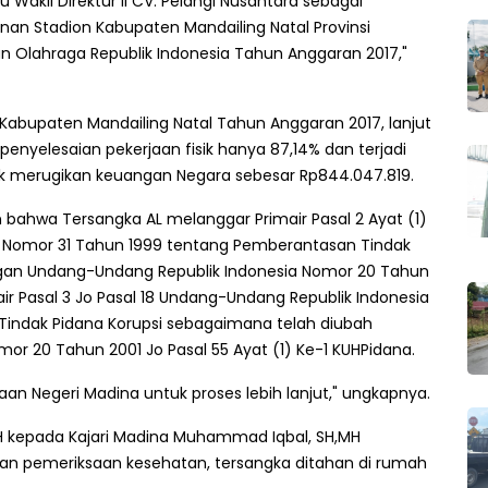
u Wakil Direktur II CV. Pelangi Nusantara sebagai
an Stadion Kabupaten Mandailing Natal Provinsi
Olahraga Republik Indonesia Tahun Anggaran 2017,"
abupaten Mandailing Natal Tahun Anggaran 2017, lanjut
enyelesaian pekerjaan fisik hanya 87,14% dan terjadi
k merugikan keuangan Negara sebesar Rp
844.047.819
.
an bahwa Tersangka AL melanggar Primair Pasal 2 Ayat (1)
ia Nomor 31 Tahun 1999 tentang Pemberantasan Tindak
ngan Undang-Undang Republik Indonesia Nomor 20 Tahun
air Pasal 3 Jo Pasal 18 Undang-Undang Republik Indonesia
indak Pidana Korupsi sebagaimana telah diubah
r 20 Tahun 2001 Jo Pasal 55 Ayat (1) Ke-1 KUHPidana.
aan Negeri Madina untuk proses lebih lanjut," ungkapnya.
,MH kepada Kajari Madina Muhammad Iqbal, SH,MH
kukan pemeriksaan kesehatan, tersangka ditahan di rumah