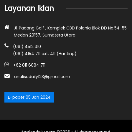
Layanan Iklan
Jl. Padang Golf , Komplek CBD Polonia Blok DD No.54-55
Medan 20157, Sumatera Utara
(061) 4512 310
(061) 4154 711 ext. 411 (Hunting)
+62 811 6084 711
analisadaily123@gmail.com
E-paper 05 Jan 2024
Analisadaily.com ©2026 • All rights reserved.