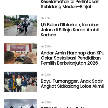
Keselamatan di Perlintasan
Sebidang Medan–Binjai
971x
1,5 Bulan Dibiarkan, Kerukan
Jalan di Sitinjo Kerap Ambil
Korban
936x
Andar Amin Harahap dan KPU
Gelar Sosialisasi Pendidikan
Pemilih Berkelanjutan 2026
930x
Bayu Tumangger, Anak Sopir
Angkot Sidikalang Lolos Akmil
928x