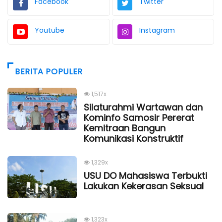
Facebook
Twitter
Youtube
Instagram
BERITA POPULER
1,517x
Silaturahmi Wartawan dan
Kominfo Samosir Pererat
Kemitraan Bangun
Komunikasi Konstruktif
1,329x
USU DO Mahasiswa Terbukti
Lakukan Kekerasan Seksual
1,323x