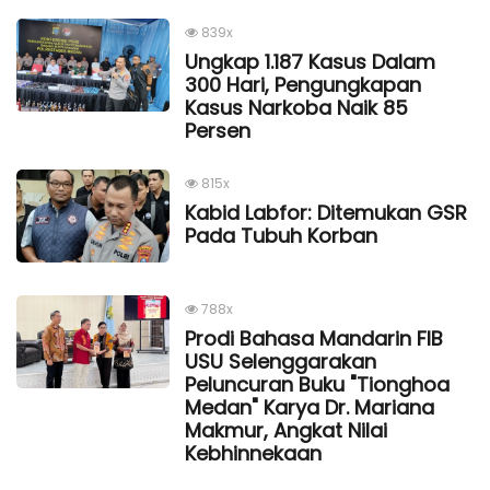
839x
Ungkap 1.187 Kasus Dalam
300 Hari, Pengungkapan
Kasus Narkoba Naik 85
Persen
815x
Kabid Labfor: Ditemukan GSR
Pada Tubuh Korban
788x
Prodi Bahasa Mandarin FIB
USU Selenggarakan
Peluncuran Buku "Tionghoa
Medan" Karya Dr. Mariana
Makmur, Angkat Nilai
Kebhinnekaan