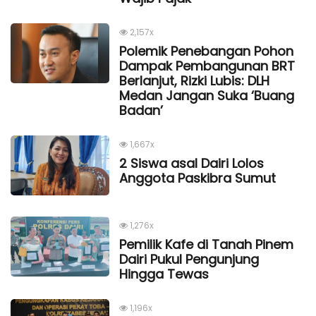
2,157x
Polemik Penebangan Pohon
Dampak Pembangunan BRT
Berlanjut, Rizki Lubis: DLH
Medan Jangan Suka ‘Buang
Badan’
1,667x
2 Siswa asal Dairi Lolos
Anggota Paskibra Sumut
1,276x
Pemilik Kafe di Tanah Pinem
Dairi Pukul Pengunjung
Hingga Tewas
1,196x