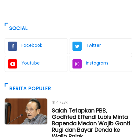
SOCIAL
Facebook
Twitter
Youtube
Instagram
BERITA POPULER
4,723x
Salah Tetapkan PBB,
Godfried Effendi Lubis Minta
Bapenda Medan Wajib Ganti
Rugi dan Bayar Denda ke
Wajib Pajak