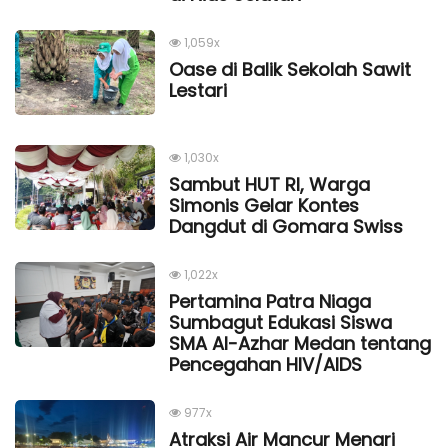
1,059x
Oase di Balik Sekolah Sawit
Lestari
1,030x
Sambut HUT RI, Warga
Simonis Gelar Kontes
Dangdut di Gomara Swiss
1,022x
Pertamina Patra Niaga
Sumbagut Edukasi Siswa
SMA Al-Azhar Medan tentang
Pencegahan HIV/AIDS
977x
Atraksi Air Mancur Menari