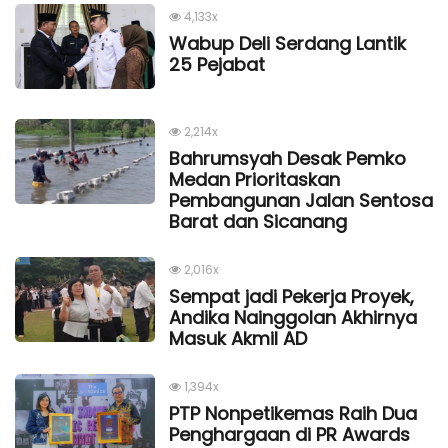
4,133x
Wabup Deli Serdang Lantik
25 Pejabat
2,214x
Bahrumsyah Desak Pemko
Medan Prioritaskan
Pembangunan Jalan Sentosa
Barat dan Sicanang
2,016x
Sempat jadi Pekerja Proyek,
Andika Nainggolan Akhirnya
Masuk Akmil AD
1,394x
PTP Nonpetikemas Raih Dua
Penghargaan di PR Awards