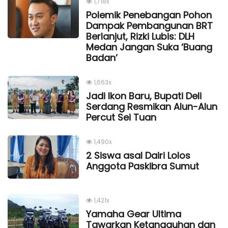
1,718x
Polemik Penebangan Pohon
Dampak Pembangunan BRT
Berlanjut, Rizki Lubis: DLH
Medan Jangan Suka ‘Buang
Badan’
1,663x
Jadi Ikon Baru, Bupati Deli
Serdang Resmikan Alun-Alun
Percut Sei Tuan
1,490x
2 Siswa asal Dairi Lolos
Anggota Paskibra Sumut
1,421x
Yamaha Gear Ultima
Tawarkan Ketangguhan dan