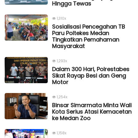
Hingga Tewas
1,310x
Sosialisasi Pencegahan TB
Paru Poltekes Medan
Tingkatkan Pemahaman
Masyarakat
1,293x
Dalam 300 Hari, Polrestabes
Sikat Rayap Besi dan Geng
Motor
1,254x
Binsar Simarmata Minta Wali
Kota Serius Atasi Kemacetan
ke Medan Zoo
1,158x