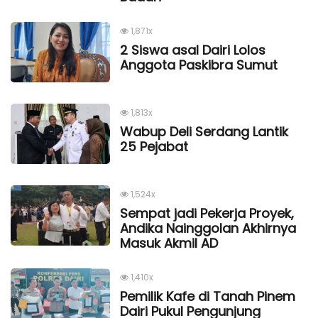
1,871x
2 Siswa asal Dairi Lolos
Anggota Paskibra Sumut
1,813x
Wabup Deli Serdang Lantik
25 Pejabat
1,524x
Sempat jadi Pekerja Proyek,
Andika Nainggolan Akhirnya
Masuk Akmil AD
1,410x
Pemilik Kafe di Tanah Pinem
Dairi Pukul Pengunjung