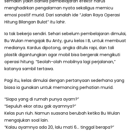
semakin yakin bahwa pembelajaran efektif harus
menghadirkan pengalaman nyata sekaligus memicu
emosi positif murid. Dari sanalah ide “Jalan Raya Operasi
Hitung Bilangan Bulat” itu lahir.
Ia tak bekerja sendiri. Sehari sebelum pembelajaran dimulai,
Bu Wulan mengajak Bu Anty, guru kelas I B, untuk membuat
medianya. Kardus dipotong, angka ditulis rapi, dan tali
plastik digantungkan agar mobil bisa bergerak mengikuti
operasi hitung. “Seolah-olah mobilnya lagi perjalanan,”
katanya sambil tertawa.
Pagi itu, kelas dimulai dengan pertanyaan sederhana yang
biasa ia gunakan untuk memancing perhatian murid.
“Siapa yang di rumah punya ayam?”
“Sepuluh ekor atau gak ayamnya?”
Kelas pun riuh. Namun suasana berubah ketika Bu Wulan
mengajukan soal lain.
“Kalau ayamnya ada 20, lalu mati 6… tinggal berapa?”