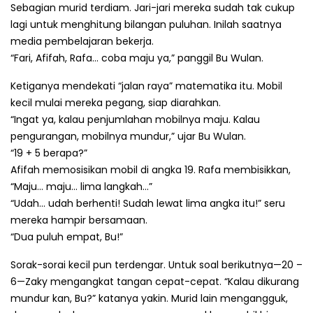
Sebagian murid terdiam. Jari-jari mereka sudah tak cukup
lagi untuk menghitung bilangan puluhan. Inilah saatnya
media pembelajaran bekerja.
“Fari, Afifah, Rafa… coba maju ya,” panggil Bu Wulan.
Ketiganya mendekati “jalan raya” matematika itu. Mobil
kecil mulai mereka pegang, siap diarahkan.
“Ingat ya, kalau penjumlahan mobilnya maju. Kalau
pengurangan, mobilnya mundur,” ujar Bu Wulan.
“19 + 5 berapa?”
Afifah memosisikan mobil di angka 19. Rafa membisikkan,
“Maju… maju… lima langkah…”
“Udah… udah berhenti! Sudah lewat lima angka itu!” seru
mereka hampir bersamaan.
“Dua puluh empat, Bu!”
Sorak-sorai kecil pun terdengar. Untuk soal berikutnya—20 –
6—Zaky mengangkat tangan cepat-cepat. “Kalau dikurang
mundur kan, Bu?” katanya yakin. Murid lain mengangguk,