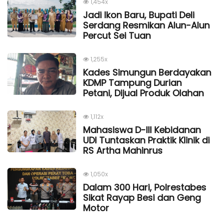
1,454x
Jadi Ikon Baru, Bupati Deli
Serdang Resmikan Alun-Alun
Percut Sei Tuan
1,255x
Kades Simungun Berdayakan
KDMP Tampung Durian
Petani, Dijual Produk Olahan
1,112x
Mahasiswa D-III Kebidanan
UDI Tuntaskan Praktik Klinik di
RS Artha Mahinrus
1,050x
Dalam 300 Hari, Polrestabes
Sikat Rayap Besi dan Geng
Motor