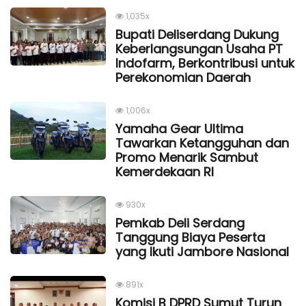
1,035x
Bupati Deliserdang Dukung
Keberlangsungan Usaha PT
Indofarm, Berkontribusi untuk
Perekonomian Daerah
1,006x
Yamaha Gear Ultima
Tawarkan Ketangguhan dan
Promo Menarik Sambut
Kemerdekaan Rl
930x
Pemkab Deli Serdang
Tanggung Biaya Peserta
yang Ikuti Jambore Nasional
891x
Komisi B DPRD Sumut Turun