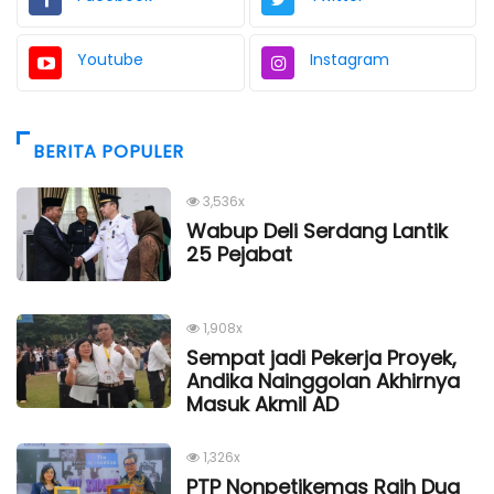
Youtube
Instagram
BERITA POPULER
3,536x
Wabup Deli Serdang Lantik
25 Pejabat
1,908x
Sempat jadi Pekerja Proyek,
Andika Nainggolan Akhirnya
Masuk Akmil AD
1,326x
PTP Nonpetikemas Raih Dua