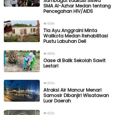
Sumbagut Edukasi Siswa
SMA Al-Azhar Medan tentang
Pencegahan HIV/AIDS
928x
Tia Ayu Anggraini Minta
Walikota Medan Rehabilitasi
Pustu Labuhan Deli
889x
Oase di Balik Sekolah Sawit
Lestari
863x
Atraksi Air Mancur Menari
Samosir Dibanjiri Wisatawan
Luar Daerah
822x