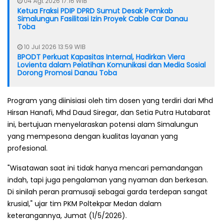
04 Agt 2026 17:16 WIB
Ketua Fraksi PDIP DPRD Sumut Desak Pemkab
Simalungun Fasilitasi Izin Proyek Cable Car Danau
Toba
10 Jul 2026 13:59 WIB
BPODT Perkuat Kapasitas Internal, Hadirkan Viera
Lovienta dalam Pelatihan Komunikasi dan Media Sosial
Dorong Promosi Danau Toba
Program yang diinisiasi oleh tim dosen yang terdiri dari Mhd
Hirsan Hanafi, Mhd Daud Siregar, dan Setia Putra Hutabarat
ini, bertujuan menyelaraskan potensi alam Simalungun
yang mempesona dengan kualitas layanan yang
profesional.
"Wisatawan saat ini tidak hanya mencari pemandangan
indah, tapi juga pengalaman yang nyaman dan berkesan.
Di sinilah peran pramusaji sebagai garda terdepan sangat
krusial," ujar tim PKM Poltekpar Medan dalam
keterangannya, Jumat (1/5/2026).