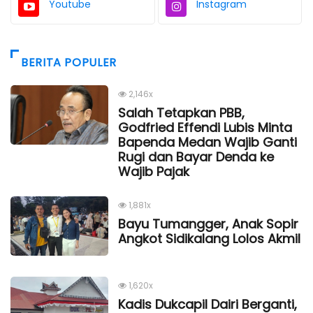
Youtube
Instagram
BERITA POPULER
2,146x
Salah Tetapkan PBB,
Godfried Effendi Lubis Minta
Bapenda Medan Wajib Ganti
Rugi dan Bayar Denda ke
Wajib Pajak
1,881x
Bayu Tumangger, Anak Sopir
Angkot Sidikalang Lolos Akmil
1,620x
Kadis Dukcapil Dairi Berganti,