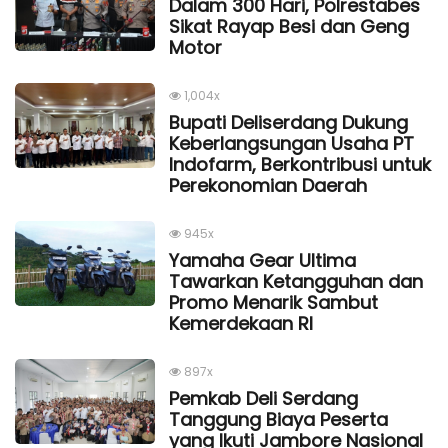
Dalam 300 Hari, Polrestabes
Sikat Rayap Besi dan Geng
Motor
1,004x
Bupati Deliserdang Dukung
Keberlangsungan Usaha PT
Indofarm, Berkontribusi untuk
Perekonomian Daerah
945x
Yamaha Gear Ultima
Tawarkan Ketangguhan dan
Promo Menarik Sambut
Kemerdekaan Rl
897x
Pemkab Deli Serdang
Tanggung Biaya Peserta
yang Ikuti Jambore Nasional