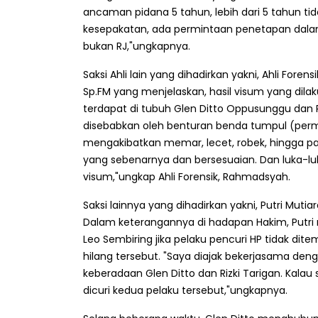
ancaman pidana 5 tahun, lebih dari 5 tahun ti
kesepakatan, ada permintaan penetapan dalam 
bukan RJ,"ungkapnya.
Saksi Ahli lain yang dihadirkan yakni, Ahli Fore
Sp.FM yang menjelaskan, hasil visum yang di
terdapat di tubuh Glen Ditto Oppusunggu dan R
disebabkan oleh benturan benda tumpul (perm
mengakibatkan memar, lecet, robek, hingga pa
yang sebenarnya dan bersesuaian. Dan luka-luk
visum,"ungkap Ahli Forensik, Rahmadsyah.
Saksi lainnya yang dihadirkan yakni, Putri Mutiar
Dalam keterangannya di hadapan Hakim, Putri
Leo Sembiring jika pelaku pencuri HP tidak di
hilang tersebut. "Saya diajak bekerjasama de
keberadaan Glen Ditto dan Rizki Tarigan. Kal
dicuri kedua pelaku tersebut,"ungkapnya.