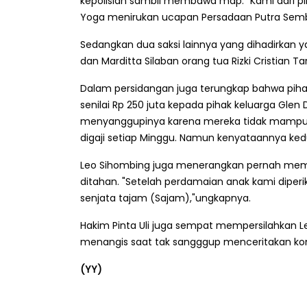
kepolisian sambil membawa map. "Kami dari p
Yoga menirukan ucapan Persadaan Putra Sembi
Sedangkan dua saksi lainnya yang dihadirkan 
dan Marditta Silaban orang tua Rizki Cristian Ta
Dalam persidangan juga terungkap bahwa pih
senilai Rp 250 juta kepada pihak keluarga Glen D
menyanggupinya karena mereka tidak mampu. 
digaji setiap Minggu. Namun kenyataannya kedu
Leo Sihombing juga menerangkan pernah mem
ditahan. "Setelah perdamaian anak kami diperi
senjata tajam (Sajam),"ungkapnya.
Hakim Pinta Uli juga sempat mempersilahkan Le
menangis saat tak sangggup menceritakan kon
(YY)