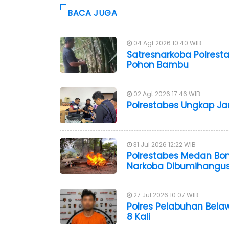
BACA JUGA
04 Agt 2026 10:40 WIB
Satresnarkoba Polrest
Pohon Bambu
02 Agt 2026 17:46 WIB
Polrestabes Ungkap Jar
31 Jul 2026 12:22 WIB
Polrestabes Medan Bo
Narkoba Dibumihangu
27 Jul 2026 10:07 WIB
Polres Pelabuhan Bela
8 Kali