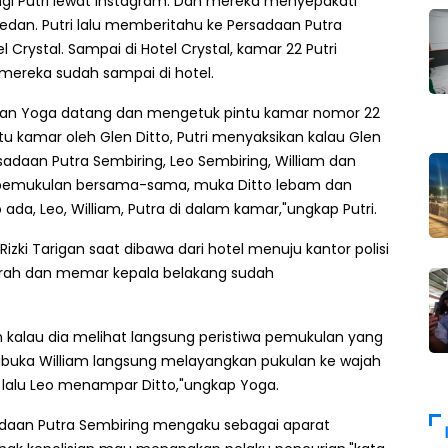
gi Putri lewat Instagram. Dan mereka menyepakati
edan. Putri lalu memberitahu ke Persadaan Putra
rystal. Sampai di Hotel Crystal, kamar 22 Putri
mereka sudah sampai di hotel.
ia dan Yoga datang dan mengetuk pintu kamar nomor 22
ntu kamar oleh Glen Ditto, Putri menyaksikan kalau Glen
adaan Putra Sembiring, Leo Sembiring, William dan
adi pemukulan bersama-sama, muka Ditto lebam dan
ada, Leo, William, Putra di dalam kamar,"ungkap Putri.
Rizki Tarigan saat dibawa dari hotel menuju kantor polisi
arah dan memar kepala belakang sudah
an kalau dia melihat langsung peristiwa pemukulan yang
ibuka William langsung melayangkan pukulan ke wajah
 lalu Leo menampar Ditto,"ungkap Yoga.
sadaan Putra Sembiring mengaku sebagai aparat