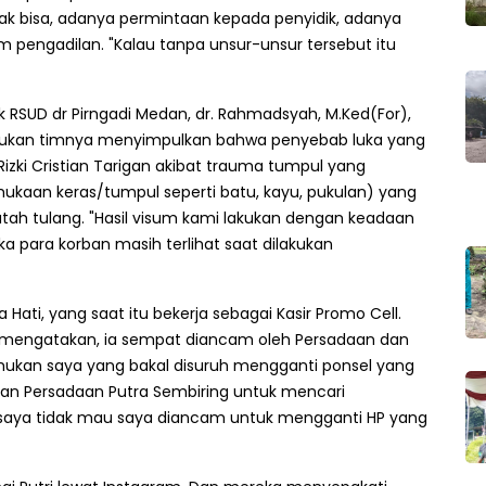
dak bisa, adanya permintaan kepada penyidik, adanya
pengadilan. "Kalau tanpa unsur-unsur tersebut itu
nsik RSUD dr Pirngadi Medan, dr. Rahmadsyah, M.Ked(For),
lakukan timnya menyimpulkan bahwa penyebab luka yang
izki Cristian Tarigan akibat trauma tumpul yang
ukaan keras/tumpul seperti batu, kayu, pukulan) yang
tah tulang. "Hasil visum kami lakukan dengan keadaan
a para korban masih terlihat saat dilakukan
a Hati, yang saat itu bekerja sebagai Kasir Promo Cell.
 mengatakan, ia sempat diancam oleh Persadaan dan
temukan saya yang bakal disuruh mengganti ponsel yang
ngan Persadaan Putra Sembiring untuk mencari
au saya tidak mau saya diancam untuk mengganti HP yang