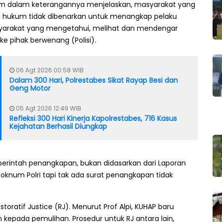
 M.Hum dalam keterangannya menjelaskan, masyarakat yang
a hukum tidak dibenarkan untuk menangkap pelaku
syarakat yang mengetahui, melihat dan mendengar
e pihak berwenang (Polisi).
06 Agt 2026 00:58 WIB
Dalam 300 Hari, Polrestabes Sikat Rayap Besi dan
Geng Motor
05 Agt 2026 12:49 WIB
Refleksi 300 Hari Kinerja Kapolrestabes, 716 Kasus
Kejahatan Berhasil Diungkap
 perintah penangkapan, bukan didasarkan dari Laporan
 oknum Polri tapi tak ada surat penangkapan tidak
oratif Justice (RJ). Menurut Prof Alpi, KUHAP baru
epada pemulihan. Prosedur untuk RJ antara lain,