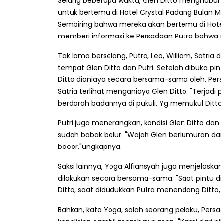
Selang beberapa waktu, Glen Ditto menghubun
untuk bertemu di Hotel Crystal Padang Bulan M
Sembiring bahwa mereka akan bertemu di Hotel C
memberi informasi ke Persadaan Putra bahwa 
Tak lama berselang, Putra, Leo, William, Satr
tempat Glen Ditto dan Putri. Setelah dibuka pi
Ditto dianiaya secara bersama-sama oleh, Pers
Satria terlihat menganiaya Glen Ditto. "Terj
berdarah badannya di pukuli. Yg memukul Ditto 
Putri juga menerangkan, kondisi Glen Ditto dan 
sudah babak belur. "Wajah Glen berlumuran d
bocor,"ungkapnya.
Saksi lainnya, Yoga Alfiansyah juga menjelask
dilakukan secara bersama-sama. "Saat pintu d
Ditto, saat didudukkan Putra menendang Ditto,
Bahkan, kata Yoga, salah seorang pelaku, Per