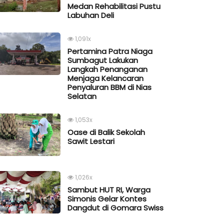
Medan Rehabilitasi Pustu
Labuhan Deli
1,091x
Pertamina Patra Niaga
Sumbagut Lakukan
Langkah Penanganan
Menjaga Kelancaran
Penyaluran BBM di Nias
Selatan
1,053x
Oase di Balik Sekolah
Sawit Lestari
1,026x
Sambut HUT RI, Warga
Simonis Gelar Kontes
Dangdut di Gomara Swiss