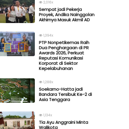
2,016x
Sempat jadi Pekerja
Proyek, Andika Nainggolan
Akhirnya Masuk Akmil AD
1,394x
PTP Nonpetikemas Raih
Dua Penghargaan di PR
Awards 2026, Perkuat
Reputasi Komunikasi
Korporat di Sektor
Kepelabuhanan
1,288x
Soekarno-Hatta jadi
Bandara Tersibuk Ke-2 di
Asia Tenggara
1,134x
Tia Ayu Anggraini Minta
Walikota