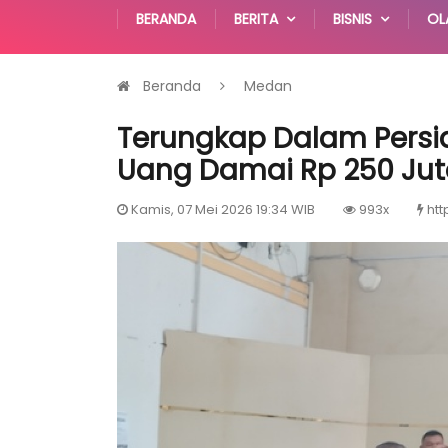
BERANDA
BERITA
BISNIS
OL
Beranda
Medan
Terungkap Dalam Pers
Uang Damai Rp 250 Ju
Kamis, 07 Mei 2026 19:34 WIB
993x
htt