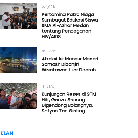
1,021x
Pertamina Patra Niaga
Sumbagut Edukasi Siswa
SMA Al-Azhar Medan
tentang Pencegahan
HIV/AIDS
977x
Atraksi Air Mancur Menari
Samosir Dibanjiri
Wisatawan Luar Daerah
917x
Kunjungan Reses di STM
Hilir, Genzo Senang
Digendong Bolangnya,
Sofyan Tan Ginting
IKLAN