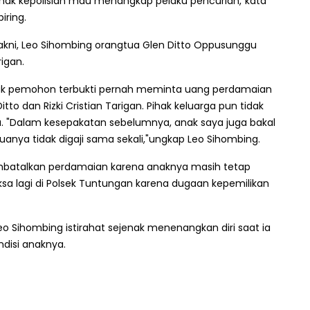
ihak kepolisian mau menangkap pelaku pencurian,"kata
ring.
yakni, Leo Sihombing orangtua Glen Ditto Oppusunggu
rigan.
ak pemohon terbukti pernah meminta uang perdamaian
itto dan Rizki Cristian Tarigan. Pihak keluarga pun tidak
"Dalam kesepakatan sebelumnya, anak saya juga bakal
anya tidak digaji sama sekali,"ungkap Leo Sihombing.
batalkan perdamaian karena anaknya masih tetap
ksa lagi di Polsek Tuntungan karena dugaan kepemilikan
o Sihombing istirahat sejenak menenangkan diri saat ia
disi anaknya.