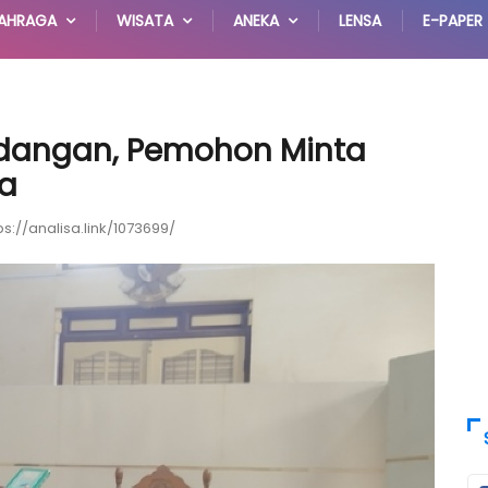
AHRAGA
WISATA
ANEKA
LENSA
E-PAPER
idangan, Pemohon Minta
ta
ps://analisa.link/1073699/