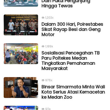
Dairi Pukul Pengunjung
Hingga Tewas
1,203x
Dalam 300 Hari, Polrestabes
Sikat Rayap Besi dan Geng
Motor
1,189x
Sosialisasi Pencegahan TB
Paru Poltekes Medan
Tingkatkan Pemahaman
Masyarakat
976x
Binsar Simarmata Minta Wali
Kota Serius Atasi Kemacetan
ke Medan Zoo
911x