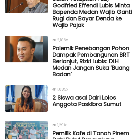
Godfried Effendi Lubis Minta
Bapenda Medan Wajib Ganti
Rugi dan Bayar Denda ke
Wajib Pajak
2,186x
Polemik Penebangan Pohon
Dampak Pembangunan BRT
Berlanjut, Rizki Lubis: DLH
Medan Jangan Suka ‘Buang
Badan’
1,685x
2 Siswa asal Dairi Lolos
Anggota Paskibra Sumut
1,291x
Pemilik Kafe di Tanah Pinem