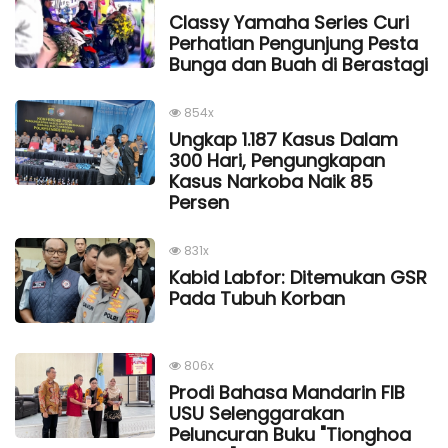
Classy Yamaha Series Curi
Perhatian Pengunjung Pesta
Bunga dan Buah di Berastagi
854x
Ungkap 1.187 Kasus Dalam
300 Hari, Pengungkapan
Kasus Narkoba Naik 85
Persen
831x
Kabid Labfor: Ditemukan GSR
Pada Tubuh Korban
806x
Prodi Bahasa Mandarin FIB
USU Selenggarakan
Peluncuran Buku "Tionghoa