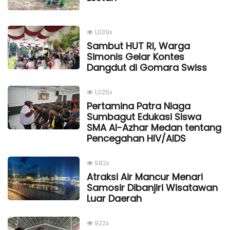
1,039x
Sambut HUT RI, Warga
Simonis Gelar Kontes
Dangdut di Gomara Swiss
1,025x
Pertamina Patra Niaga
Sumbagut Edukasi Siswa
SMA Al-Azhar Medan tentang
Pencegahan HIV/AIDS
982x
Atraksi Air Mancur Menari
Samosir Dibanjiri Wisatawan
Luar Daerah
922x