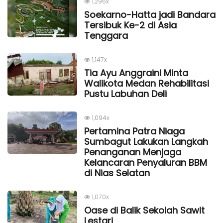
1,296x
Soekarno-Hatta jadi Bandara
Tersibuk Ke-2 di Asia
Tenggara
1,147x
Tia Ayu Anggraini Minta
Walikota Medan Rehabilitasi
Pustu Labuhan Deli
1,094x
Pertamina Patra Niaga
Sumbagut Lakukan Langkah
Penanganan Menjaga
Kelancaran Penyaluran BBM
di Nias Selatan
1,070x
Oase di Balik Sekolah Sawit
Lestari