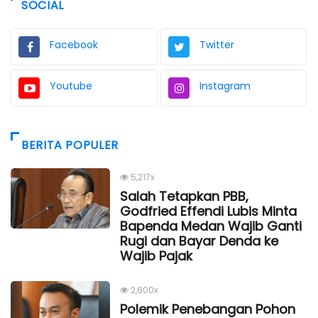
SOCIAL
Facebook
Twitter
Youtube
Instagram
BERITA POPULER
5,217x
Salah Tetapkan PBB,
Godfried Effendi Lubis Minta
Bapenda Medan Wajib Ganti
Rugi dan Bayar Denda ke
Wajib Pajak
2,600x
Polemik Penebangan Pohon