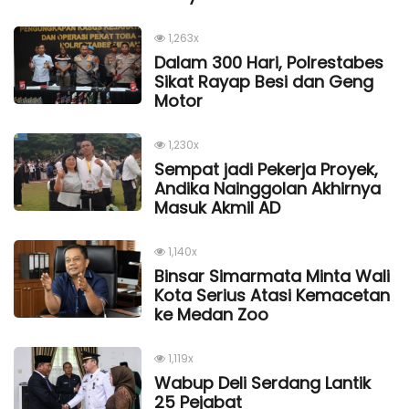
1,263x
Dalam 300 Hari, Polrestabes
Sikat Rayap Besi dan Geng
Motor
1,230x
Sempat jadi Pekerja Proyek,
Andika Nainggolan Akhirnya
Masuk Akmil AD
1,140x
Binsar Simarmata Minta Wali
Kota Serius Atasi Kemacetan
ke Medan Zoo
1,119x
Wabup Deli Serdang Lantik
25 Pejabat