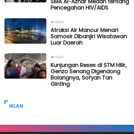
SMA Al-Azhar Medan tentang
Pencegahan HIV/AIDS
984x
Atraksi Air Mancur Menari
Samosir Dibanjiri Wisatawan
Luar Daerah
924x
Kunjungan Reses di STM Hilir,
Genzo Senang Digendong
Bolangnya, Sofyan Tan
Ginting
IKLAN