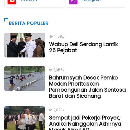
BERITA POPULER
4,168x
Wabup Deli Serdang Lantik
25 Pejabat
2,356x
Bahrumsyah Desak Pemko
Medan Prioritaskan
Pembangunan Jalan Sentosa
Barat dan Sicanang
2,028x
Sempat jadi Pekerja Proyek,
Andika Nainggolan Akhirnya
Masuk Akmil AD