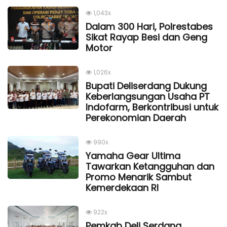
1,043x
Dalam 300 Hari, Polrestabes
Sikat Rayap Besi dan Geng
Motor
1,026x
Bupati Deliserdang Dukung
Keberlangsungan Usaha PT
Indofarm, Berkontribusi untuk
Perekonomian Daerah
990x
Yamaha Gear Ultima
Tawarkan Ketangguhan dan
Promo Menarik Sambut
Kemerdekaan Rl
922x
Pemkab Deli Serdang