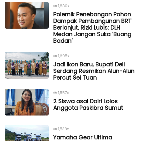
1,880x
Polemik Penebangan Pohon
Dampak Pembangunan BRT
Berlanjut, Rizki Lubis: DLH
Medan Jangan Suka ‘Buang
Badan’
1,695x
Jadi Ikon Baru, Bupati Deli
Serdang Resmikan Alun-Alun
Percut Sei Tuan
1,557x
2 Siswa asal Dairi Lolos
Anggota Paskibra Sumut
1,538x
Yamaha Gear Ultima