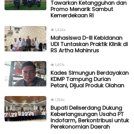
Tawarkan Ketangguhan dan
Promo Menarik Sambut
Kemerdekaan Rl
1,424x
Mahasiswa D-III Kebidanan
UDI Tuntaskan Praktik Klinik di
RS Artha Mahinrus
1,401x
Kades Simungun Berdayakan
KDMP Tampung Durian
Petani, Dijual Produk Olahan
1,184x
Bupati Deliserdang Dukung
Keberlangsungan Usaha PT
Indofarm, Berkontribusi untuk
Perekonomian Daerah