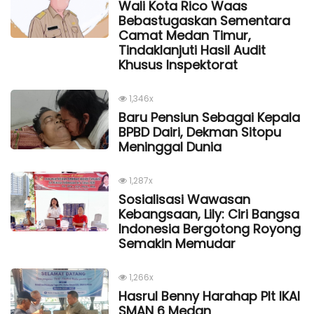
Wali Kota Rico Waas
Bebastugaskan Sementara
Camat Medan Timur,
Tindaklanjuti Hasil Audit
Khusus Inspektorat
1,346x
Baru Pensiun Sebagai Kepala
BPBD Dairi, Dekman Sitopu
Meninggal Dunia
1,287x
Sosialisasi Wawasan
Kebangsaan, Lily: Ciri Bangsa
Indonesia Bergotong Royong
Semakin Memudar
1,266x
Hasrul Benny Harahap Plt IKAl
SMAN 6 Medan