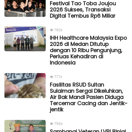
Festival Tao Toba Joujou
2026 Sukses, Transaksi
Digital Tembus Rp6 Miliar
782x
IHH Healthcare Malaysia Expo
2026 di Medan Ditutup
dengan 10 Ribu Pengunjung,
Perluas Kehadiran di
Indonesia
777x
Fasilitas RSUD Sultan
Sulaiman Sergai Dikeluhkan,
Air Bak Mandi Pasien Diduga
Tercemar Cacing dan Jentik-
jentik
756x
Sambangi Veteran LVRI Binjai,