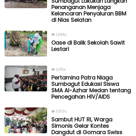
Sumbagut Lakukan Langkah
Penanganan Menjaga
Kelancaran Penyaluran BBM
di Nias Selatan
1,034x
Oase di Balik Sekolah Sawit
Lestari
1,015x
Pertamina Patra Niaga
Sumbagut Edukasi Siswa
SMA Al-Azhar Medan tentang
Pencegahan HIV/AIDS
1,007x
Sambut HUT RI, Warga
Simonis Gelar Kontes
Dangdut di Gomara Swiss