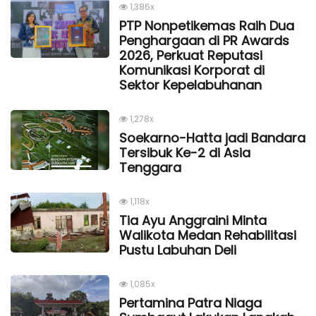
1,386x
PTP Nonpetikemas Raih Dua
Penghargaan di PR Awards
2026, Perkuat Reputasi
Komunikasi Korporat di
Sektor Kepelabuhanan
1,278x
Soekarno-Hatta jadi Bandara
Tersibuk Ke-2 di Asia
Tenggara
1,118x
Tia Ayu Anggraini Minta
Walikota Medan Rehabilitasi
Pustu Labuhan Deli
1,085x
Pertamina Patra Niaga