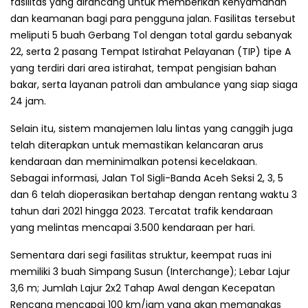
fasilitas yang dirancang untuk memberikan kenyamanan
dan keamanan bagi para pengguna jalan. Fasilitas tersebut
meliputi 5 buah Gerbang Tol dengan total gardu sebanyak
22, serta 2 pasang Tempat Istirahat Pelayanan (TIP) tipe A
yang terdiri dari area istirahat, tempat pengisian bahan
bakar, serta layanan patroli dan ambulance yang siap siaga
24 jam.
Selain itu, sistem manajemen lalu lintas yang canggih juga
telah diterapkan untuk memastikan kelancaran arus
kendaraan dan meminimalkan potensi kecelakaan.
Sebagai informasi, Jalan Tol Sigli-Banda Aceh Seksi 2, 3, 5
dan 6 telah dioperasikan bertahap dengan rentang waktu 3
tahun dari 2021 hingga 2023. Tercatat trafik kendaraan
yang melintas mencapai 3.500 kendaraan per hari.
Sementara dari segi fasilitas struktur, keempat ruas ini
memiliki 3 buah Simpang Susun (Interchange); Lebar Lajur
3,6 m; Jumlah Lajur 2x2 Tahap Awal dengan Kecepatan
Rencana mencapai 100 km/jam yang akan memangkas