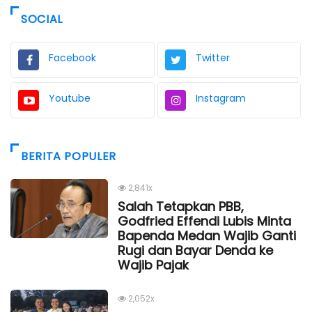
SOCIAL
Facebook
Twitter
Youtube
Instagram
BERITA POPULER
2,841x
Salah Tetapkan PBB,
Godfried Effendi Lubis Minta
Bapenda Medan Wajib Ganti
Rugi dan Bayar Denda ke
Wajib Pajak
2,052x