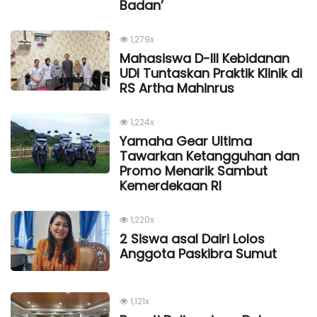
Badan’
1,279x
Mahasiswa D-III Kebidanan
UDI Tuntaskan Praktik Klinik di
RS Artha Mahinrus
1,224x
Yamaha Gear Ultima
Tawarkan Ketangguhan dan
Promo Menarik Sambut
Kemerdekaan Rl
1,220x
2 Siswa asal Dairi Lolos
Anggota Paskibra Sumut
1,121x