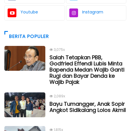
Youtube
Instagram
BERITA POPULER
3,075x
Salah Tetapkan PBB,
Godfried Effendi Lubis Minta
Bapenda Medan Wajib Ganti
Rugi dan Bayar Denda ke
Wajib Pajak
2,089x
Bayu Tumangger, Anak Sopir
Angkot Sidikalang Lolos Akmil
1,815x