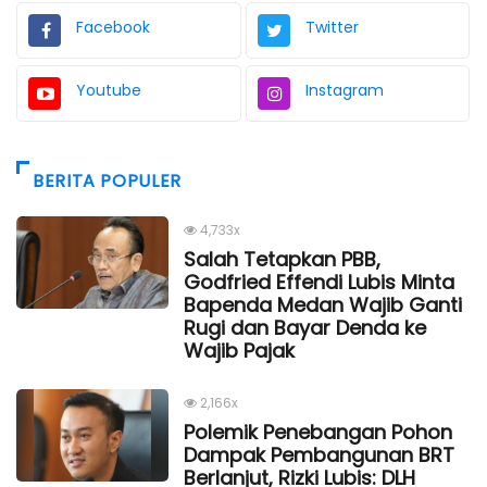
Facebook
Twitter
Youtube
Instagram
BERITA POPULER
4,733x
Salah Tetapkan PBB,
Godfried Effendi Lubis Minta
Bapenda Medan Wajib Ganti
Rugi dan Bayar Denda ke
Wajib Pajak
2,166x
Polemik Penebangan Pohon
Dampak Pembangunan BRT
Berlanjut, Rizki Lubis: DLH