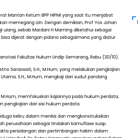
rat Mantan Ketum BPP HIPMI yang saat itu menjabat
an memegang izin. Dengan demikian, Prof Yos Johan
ji ulang, sebab Mardani H Maming diketahui sebagai
 bisa dijerat dengan pidana sebagaimana yang diatur
u anotasi Fakultas Hukum Undip Semarang, Rabu (30/10).
Retno Saraswati, S.H., M.Hum, yang melakukan pengkajian
an Utama, S.H., M.Hum, mengkaji dari sudut pandang
.H., M.Hum, memfokuskan kajiannya pada hukum perdata,
kan pengkajian dari sisi hukum perdata.
iduga keliru dalam menilai dan mengkonstruksikan
ah perusahaan sebagai tindakan kamuflase suap.
a fakta persidangan dan pertimbangan hakim dalam