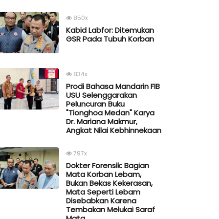
850x
Kabid Labfor: Ditemukan
GSR Pada Tubuh Korban
834x
Prodi Bahasa Mandarin FIB
USU Selenggarakan
Peluncuran Buku
"Tionghoa Medan" Karya
Dr. Mariana Makmur,
Angkat Nilai Kebhinnekaan
797x
Dokter Forensik: Bagian
Mata Korban Lebam,
Bukan Bekas Kekerasan,
Mata Seperti Lebam
Disebabkan Karena
Tembakan Melukai Saraf
Mata