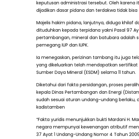
keputusan administrasi tersebut. Oleh karena i
dijadikan dasar pidana dan terdakwa tidak bisa 
Majelis hakim pidana, lanjutnya, diduga khilaf 
dituduhkan kepada terpidana yakni Pasal 97 
pertambangan, mineral dan batubara adalah sa
pemegang IUP dan IUPK.
Ia menegaskan, perizinan tambang itu juga tela
yang dikeluarkan telah mendapatkan sertifikat
Sumber Daya Mineral (ESDM) selama 11 tahun.
Diketahui dari fakta persidangan, proses peral
kepala Dinas Pertambangan dan Energi (Dist
sudah sesuai aturan undang-undang berlaku, 
kadistamben
“Fakta yuridis menunjukkan bukti Mardani H. M
negara mempunyai kewenangan atributif mener
37 Ayat 1 Undang-Undang Nomor 4 Tahun 2009