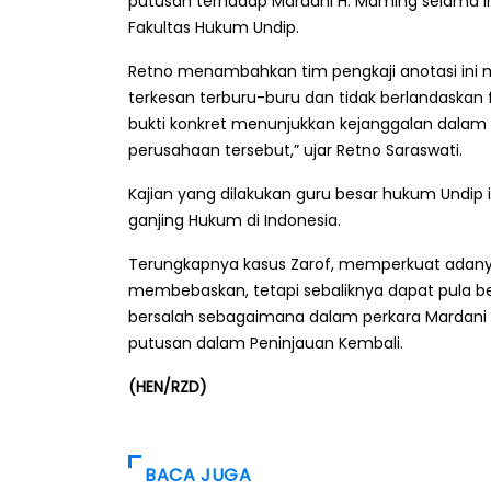
putusan terhadap Mardani H. Maming selama ini
Fakultas Hukum Undip.
Retno menambahkan tim pengkaji anotasi ini m
terkesan terburu-buru dan tidak berlandaskan fa
bukti konkret menunjukkan kejanggalan dalam t
perusahaan tersebut,” ujar Retno Saraswati.
Kajian yang dilakukan guru besar hukum Undip 
ganjing Hukum di Indonesia.
Terungkapnya kasus Zarof, memperkuat adany
membebaskan, tetapi sebaliknya dapat pula b
bersalah sebagaimana dalam perkara Mardani
putusan dalam Peninjauan Kembali.
(HEN/RZD)
BACA JUGA