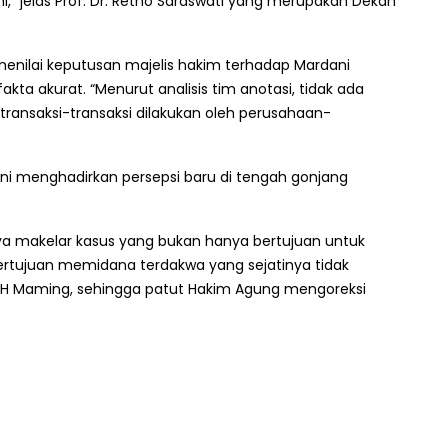
,” jelas Prof. Dr. Retno Saraswati yang merupakan Dekan
enilai keputusan majelis hakim terhadap Mardani
kta akurat. “Menurut analisis tim anotasi, tidak ada
ransaksi-transaksi dilakukan oleh perusahaan-
ini menghadirkan persepsi baru di tengah gonjang
a makelar kasus yang bukan hanya bertujuan untuk
ertujuan memidana terdakwa yang sejatinya tidak
 H Maming, sehingga patut Hakim Agung mengoreksi