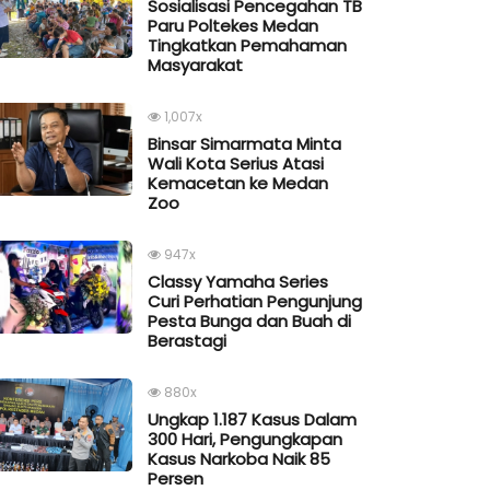
Sosialisasi Pencegahan TB
Paru Poltekes Medan
Tingkatkan Pemahaman
Masyarakat
1,007x
Binsar Simarmata Minta
Wali Kota Serius Atasi
Kemacetan ke Medan
Zoo
947x
Classy Yamaha Series
Curi Perhatian Pengunjung
Pesta Bunga dan Buah di
Berastagi
880x
Ungkap 1.187 Kasus Dalam
300 Hari, Pengungkapan
Kasus Narkoba Naik 85
Persen