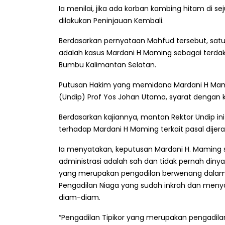
Ia menilai, jika ada korban kambing hitam di se
dilakukan Peninjauan Kembali.
Berdasarkan pernyataan Mahfud tersebut, satu 
adalah kasus Mardani H Maming sebagai terdak
Bumbu Kalimantan Selatan.
Putusan Hakim yang memidana Mardani H Mami
(Undip) Prof Yos Johan Utama, syarat dengan k
Berdasarkan kajiannya, mantan Rektor Undip i
terhadap Mardani H Maming terkait pasal dijer
Ia menyatakan, keputusan Mardani H. Maming s
administrasi adalah sah dan tidak pernah diny
yang merupakan pengadilan berwenang dalam 
Pengadilan Niaga yang sudah inkrah dan menya
diam-diam.
“Pengadilan Tipikor yang merupakan pengadila