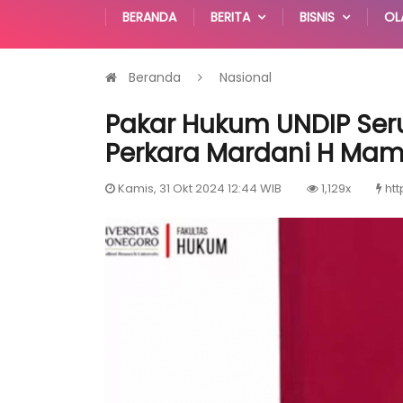
BERANDA
BERITA
BISNIS
OL
Beranda
Nasional
Pakar Hukum UNDIP Ser
Perkara Mardani H Mam
Kamis, 31 Okt 2024 12:44 WIB
1,129x
htt