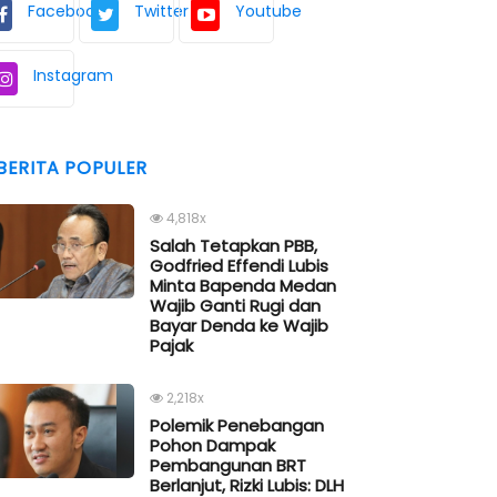
Facebook
Twitter
Youtube
Instagram
BERITA POPULER
4,818x
Salah Tetapkan PBB,
Godfried Effendi Lubis
Minta Bapenda Medan
Wajib Ganti Rugi dan
Bayar Denda ke Wajib
Pajak
2,218x
Polemik Penebangan
Pohon Dampak
Pembangunan BRT
Berlanjut, Rizki Lubis: DLH