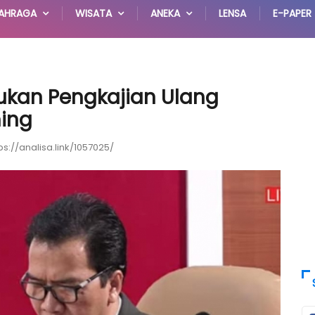
AHRAGA
WISATA
ANEKA
LENSA
E-PAPER
ukan Pengkajian Ulang
ing
ps://analisa.link/1057025/