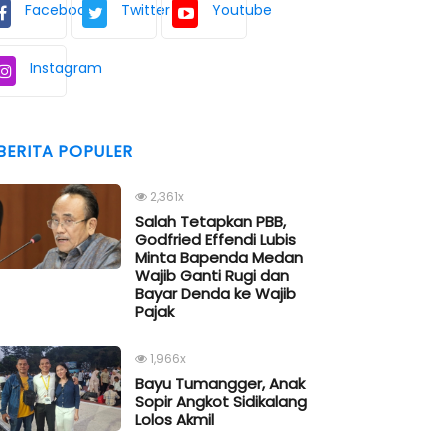
Facebook
Twitter
Youtube
Instagram
BERITA POPULER
2,361x
Salah Tetapkan PBB,
Godfried Effendi Lubis
Minta Bapenda Medan
Wajib Ganti Rugi dan
Bayar Denda ke Wajib
Pajak
1,966x
Bayu Tumangger, Anak
Sopir Angkot Sidikalang
Lolos Akmil