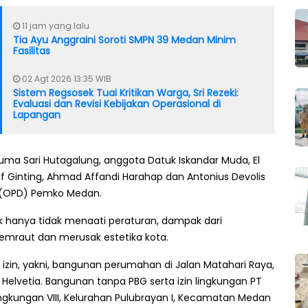
11 jam yang lalu
Tia Ayu Anggraini Soroti SMPN 39 Medan Minim
Fasilitas
02 Agt 2026 13:35 WIB
Sistem Regsosek Tuai Kritikan Warga, Sri Rezeki:
Evaluasi dan Revisi Kebijakan Operasional di
Lapangan
IV Duma Sari Hutagalung, anggota Datuk Iskandar Muda, El
suf Ginting, Ahmad Affandi Harahap dan Antonius Devolis
 (OPD) Pemko Medan.
ak hanya tidak menaati peraturan, dampak dari
emraut dan merusak estetika kota.
izin, yakni, bangunan perumahan di Jalan Matahari Raya,
elvetia. Bangunan tanpa PBG serta izin lingkungan PT
ngkungan VIII, Kelurahan Pulubrayan I, Kecamatan Medan