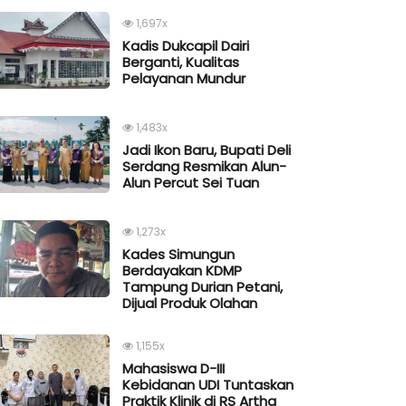
1,697x
Kadis Dukcapil Dairi
Berganti, Kualitas
Pelayanan Mundur
1,483x
Jadi Ikon Baru, Bupati Deli
Serdang Resmikan Alun-
Alun Percut Sei Tuan
1,273x
Kades Simungun
Berdayakan KDMP
Tampung Durian Petani,
Dijual Produk Olahan
1,155x
Mahasiswa D-III
Kebidanan UDI Tuntaskan
Praktik Klinik di RS Artha