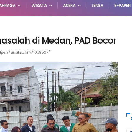
AHRAGA
WISATA
ANEKA
LENSA
E-PAPER
salah di Medan, PAD Bocor
ttps://analisa.link/1059507/