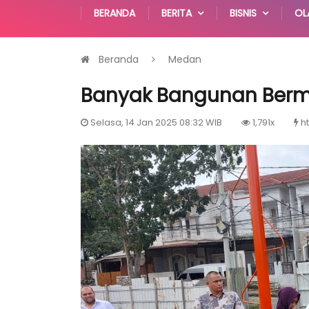
BERANDA
BERITA
BISNIS
OL
Beranda
Medan
Banyak Bangunan Berma
Selasa, 14 Jan 2025 08:32 WIB
1,791x
h