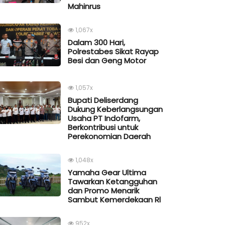
Mahinrus
1,067x
Dalam 300 Hari,
Polrestabes Sikat Rayap
Besi dan Geng Motor
1,057x
Bupati Deliserdang
Dukung Keberlangsungan
Usaha PT Indofarm,
Berkontribusi untuk
Perekonomian Daerah
1,048x
Yamaha Gear Ultima
Tawarkan Ketangguhan
dan Promo Menarik
Sambut Kemerdekaan Rl
952x