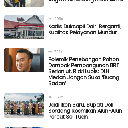
1,898x
Kadis Dukcapil Dairi Berganti,
Kualitas Pelayanan Mundur
1,757x
Polemik Penebangan Pohon
Dampak Pembangunan BRT
Berlanjut, Rizki Lubis: DLH
Medan Jangan Suka ‘Buang
Badan’
1,669x
Jadi Ikon Baru, Bupati Deli
Serdang Resmikan Alun-Alun
Percut Sei Tuan