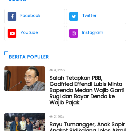
Facebook
Twitter
Youtube
Instagram
BERITA POPULER
4,029x
Salah Tetapkan PBB,
Godfried Effendi Lubis Minta
Bapenda Medan Wajib Ganti
Rugi dan Bayar Denda ke
Wajib Pajak
2,190x
Bayu Tumangger, Anak Sopir
Angkot Sidikalang Lolos Akmil