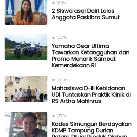
1,501x
2 Siswa asal Dairi Lolos
Anggota Paskibra Sumut
1,447x
Yamaha Gear Ultima
Tawarkan Ketangguhan dan
Promo Menarik Sambut
Kemerdekaan Rl
1,389x
Mahasiswa D-III Kebidanan
UDI Tuntaskan Praktik Klinik di
RS Artha Mahinrus
1,379x
Kades Simungun Berdayakan
KDMP Tampung Durian
Petani, Dijual Produk Olahan