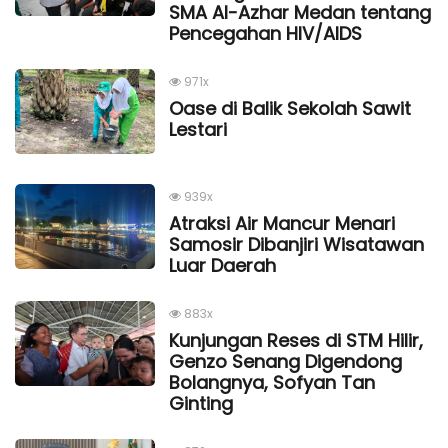
SMA Al-Azhar Medan tentang
Pencegahan HIV/AIDS
971x
Oase di Balik Sekolah Sawit
Lestari
939x
Atraksi Air Mancur Menari
Samosir Dibanjiri Wisatawan
Luar Daerah
883x
Kunjungan Reses di STM Hilir,
Genzo Senang Digendong
Bolangnya, Sofyan Tan
Ginting