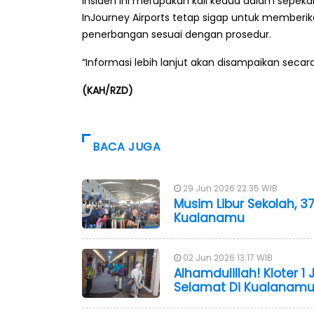
Insiden ini merupakan kali kedua dalam sepekan 
InJourney Airports tetap sigap untuk membe
penerbangan sesuai dengan prosedur.
“Informasi lebih lanjut akan disampaikan secar
(KAH/RZD)
BACA JUGA
29 Jun 2026 22:35 WIB
Musim Libur Sekolah, 
Kualanamu
02 Jun 2026 13:17 WIB
Alhamdulillah! Kloter 
Selamat Di Kualanam