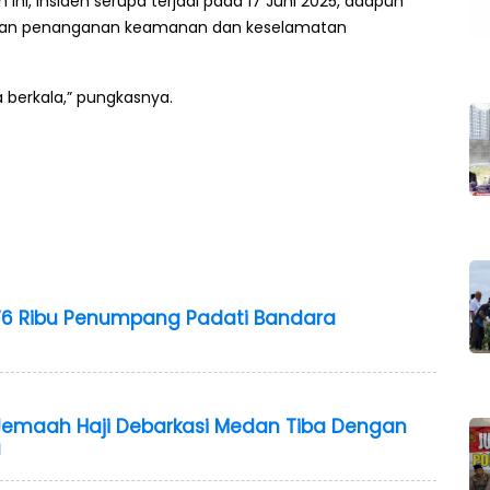
ini, insiden serupa terjadi pada 17 Juni 2025, adapun
rikan penanganan keamanan dan keselamatan
a berkala,” pungkasnya.
376 Ribu Penumpang Padati Bandara
1 Jemaah Haji Debarkasi Medan Tiba Dengan
u