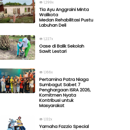
1,299x
Tia Ayu Anggraini Minta
Walikota
Medan Rehabilitasi Pustu
Labuhan Deli
1,227x
Oase di Balik Sekolah
Sawit Lestari
1,166x
Pertamina Patra Niaga
Sumbagut Sabet 7
Penghargaan ISRA 2026,
Komitmen Nyata
Kontribusi untuk
Masyarakat
1,132x
Yamaha Fazzio Special