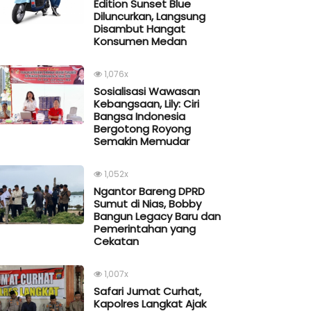
Edition Sunset Blue
Diluncurkan, Langsung
Disambut Hangat
Konsumen Medan
1,076x
Sosialisasi Wawasan
Kebangsaan, Lily: Ciri
Bangsa Indonesia
Bergotong Royong
Semakin Memudar
1,052x
Ngantor Bareng DPRD
Sumut di Nias, Bobby
Bangun Legacy Baru dan
Pemerintahan yang
Cekatan
1,007x
Safari Jumat Curhat,
Kapolres Langkat Ajak