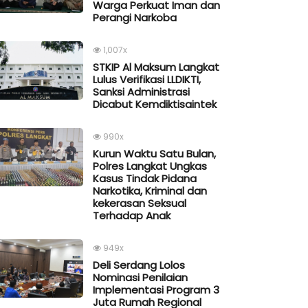
Warga Perkuat Iman dan
Perangi Narkoba
1,007x
STKIP Al Maksum Langkat
Lulus Verifikasi LLDIKTI,
Sanksi Administrasi
Dicabut Kemdiktisaintek
990x
Kurun Waktu Satu Bulan,
Polres Langkat Ungkas
Kasus Tindak Pidana
Narkotika, Kriminal dan
kekerasan Seksual
Terhadap Anak
949x
Deli Serdang Lolos
Nominasi Penilaian
Implementasi Program 3
Juta Rumah Regional