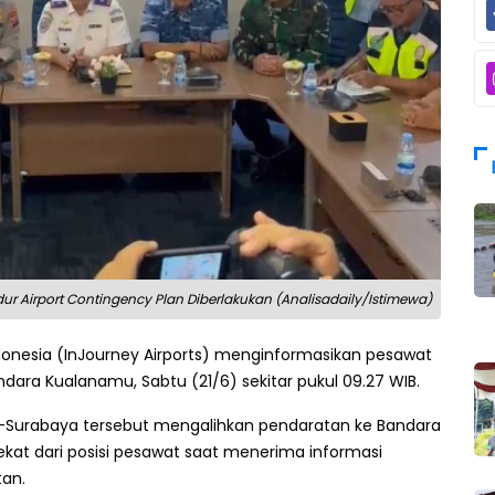
dur Airport Contingency Plan Diberlakukan (Analisadaily/Istimewa)
onesia (InJourney Airports) menginformasikan pesawat
ra Kualanamu, Sabtu (21/6) sekitar pukul 09.27 WIB.
t-Surabaya tersebut mengalihkan pendaratan ke Bandara
ekat dari posisi pesawat saat menerima informasi
an.