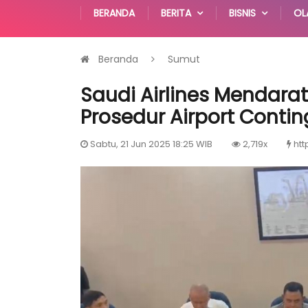
BERANDA
BERITA
BISNIS
OL
Beranda
Sumut
Saudi Airlines Mendara
Prosedur Airport Conti
Sabtu, 21 Jun 2025 18:25 WIB
2,719x
htt