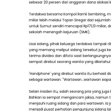
sebesar 20 persen dari anggaran dana alokasi 
Terdakwa bersama Kompol Ramli Sembiring, me
miliar lebih melalui Topan Siregar dari sejumla
untuk Sumut sendiri mencapai Rp171,13 miliar, d
sekolah menengah kejuruan (SMK).
Usai sidang, pihak keluarga terdakwa tampak r
yang memang meliput sidang tersebut juga ke
terima divideo dan difoto saat berlangsungnya
sempat direbut seorang wanita yang diketahui
'Handphone' yang direbut wanita itu berhasil d
sebagai wartawan. "Wartawan...wartawan siapa r
Selain insiden itu, salah seorang pria yang ju
Bahkan ia sempat mengancam jaksa, namun
menjauhi ruang sidang dan para wartawan. Ia j
menjadi pusat perhatian pengunjung sidang lai