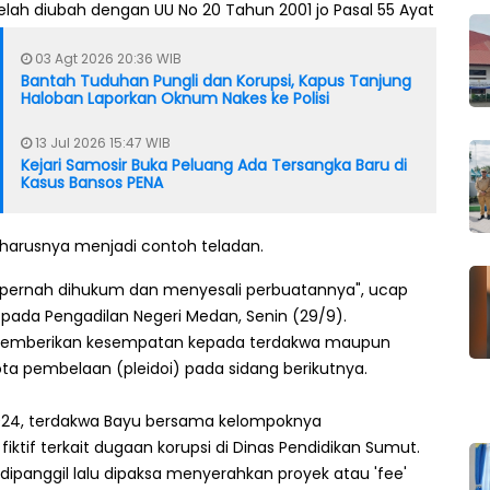
telah diubah dengan UU No 20 Tahun 2001 jo Pasal 55 Ayat
03 Agt 2026 20:36 WIB
Bantah Tuduhan Pungli dan Korupsi, Kapus Tanjung
Haloban Laporkan Oknum Nakes ke Polisi
13 Jul 2026 15:47 WIB
Kejari Samosir Buka Peluang Ada Tersangka Baru di
Kasus Bansos PENA
arusnya menjadi contoh teladan.
 pernah dihukum dan menyesali perbuatannya", ucap
 pada Pengadilan Negeri Medan, Senin (29/9).
ng memberikan kesempatan kepada terdakwa maupun
 pembelaan (pleidoi) pada sidang berikutnya.
24, terdakwa Bayu bersama kelompoknya
if terkait dugaan korupsi di Dinas Pendidikan Sumut.
dipanggil lalu dipaksa menyerahkan proyek atau 'fee'