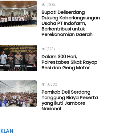
1,138x
Bupati Deliserdang
Dukung Keberlangsungan
Usaha PT Indofarm,
Berkontribusi untuk
Perekonomian Daerah
1,123x
Dalam 300 Hari,
Polrestabes Sikat Rayap
Besi dan Geng Motor
1,030x
Pemkab Deli Serdang
Tanggung Biaya Peserta
yang Ikuti Jambore
Nasional
IKLAN