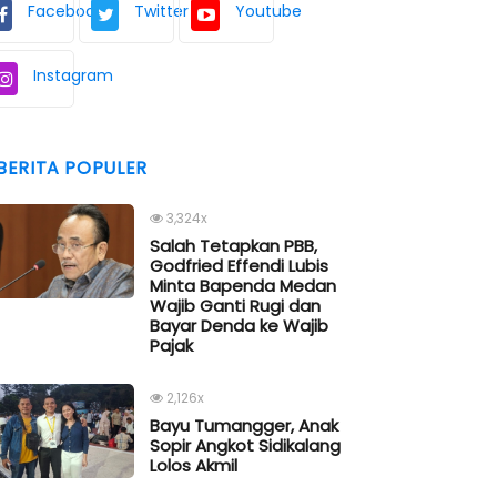
Facebook
Twitter
Youtube
Instagram
BERITA POPULER
3,324x
Salah Tetapkan PBB,
Godfried Effendi Lubis
Minta Bapenda Medan
Wajib Ganti Rugi dan
Bayar Denda ke Wajib
Pajak
2,126x
Bayu Tumangger, Anak
Sopir Angkot Sidikalang
Lolos Akmil