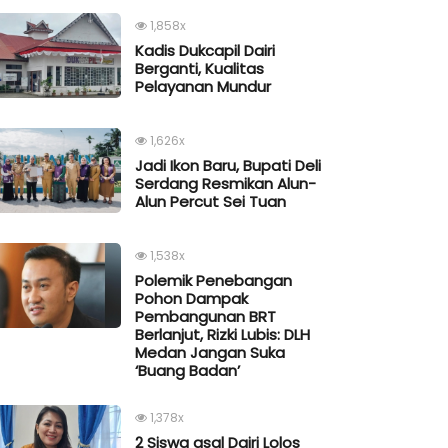
1,858x
Kadis Dukcapil Dairi
Berganti, Kualitas
Pelayanan Mundur
1,626x
Jadi Ikon Baru, Bupati Deli
Serdang Resmikan Alun-
Alun Percut Sei Tuan
1,538x
Polemik Penebangan
Pohon Dampak
Pembangunan BRT
Berlanjut, Rizki Lubis: DLH
Medan Jangan Suka
‘Buang Badan’
1,378x
2 Siswa asal Dairi Lolos