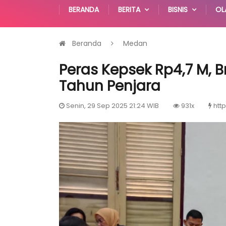
BERANDA
BERITA
BISNIS
OL
Beranda
Medan
Peras Kepsek Rp4,7 M, B
Tahun Penjara
Senin, 29 Sep 2025 21:24 WIB
931x
http