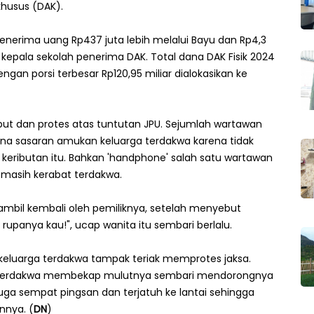
khusus (DAK).
nerima uang Rp437 juta lebih melalui Bayu dan Rp4,3
h kepala sekolah penerima DAK. Total dana DAK Fisik 2024
engan porsi terbesar Rp120,95 miliar dialokasikan ke
ibut dan protes atas tuntutan JPU. Sejumlah wartawan
na sasaran amukan keluarga terdakwa karena tidak
 keributan itu. Bahkan 'handphone' salah satu wartawan
 masih kerabat terdakwa.
iambil kembali oleh pemiliknya, setelah menyebut
upanya kau!", ucap wanita itu sembari berlalu.
ga keluarga terdakwa tampak teriak memprotes jaksa.
 terdakwa membekap mulutnya sembari mendorongnya
uga sempat pingsan dan terjatuh ke lantai sehingga
nnya. (
DN
)