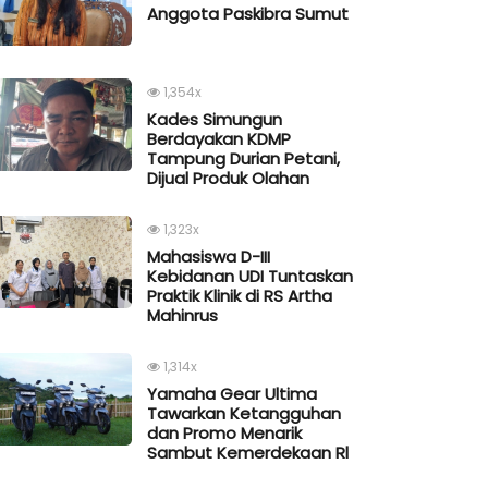
Anggota Paskibra Sumut
1,354x
Kades Simungun
Berdayakan KDMP
Tampung Durian Petani,
Dijual Produk Olahan
1,323x
Mahasiswa D-III
Kebidanan UDI Tuntaskan
Praktik Klinik di RS Artha
Mahinrus
1,314x
Yamaha Gear Ultima
Tawarkan Ketangguhan
dan Promo Menarik
Sambut Kemerdekaan Rl