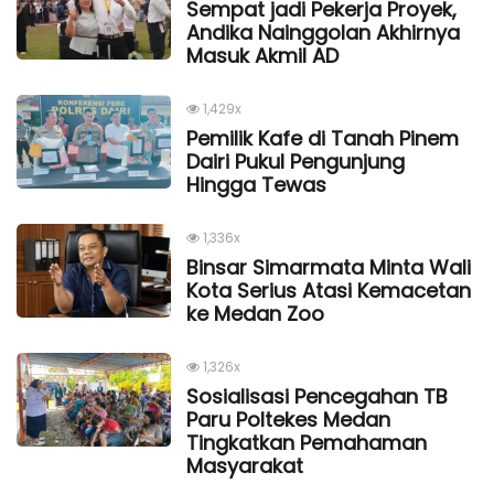
Sempat jadi Pekerja Proyek,
Andika Nainggolan Akhirnya
Masuk Akmil AD
1,429x
Pemilik Kafe di Tanah Pinem
Dairi Pukul Pengunjung
Hingga Tewas
1,336x
Binsar Simarmata Minta Wali
Kota Serius Atasi Kemacetan
ke Medan Zoo
1,326x
Sosialisasi Pencegahan TB
Paru Poltekes Medan
Tingkatkan Pemahaman
Masyarakat