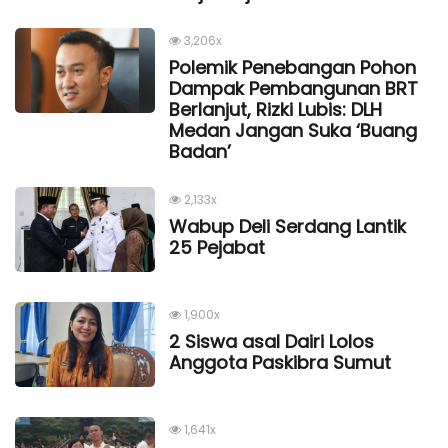
3,206x
Polemik Penebangan Pohon
Dampak Pembangunan BRT
Berlanjut, Rizki Lubis: DLH
Medan Jangan Suka ‘Buang
Badan’
2,133x
Wabup Deli Serdang Lantik
25 Pejabat
1,900x
2 Siswa asal Dairi Lolos
Anggota Paskibra Sumut
1,641x