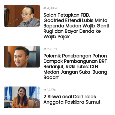
4,895x
Salah Tetapkan PBB,
Godfried Effendi Lubis Minta
Bapenda Medan Wajib Ganti
Rugi dan Bayar Denda ke
Wajib Pajak
2,296x
Polemik Penebangan Pohon
Dampak Pembangunan BRT
Berlanjut, Rizki Lubis: DLH
Medan Jangan Suka ‘Buang
Badan’
1,737x
2 Siswa asal Dairi Lolos
Anggota Paskibra Sumut