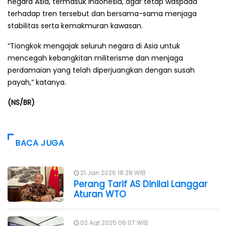
negara Asia, termasuk Indonesia, agar tetap waspada
terhadap tren tersebut dan bersama-sama menjaga
stabilitas serta kemakmuran kawasan.
“Tiongkok mengajak seluruh negara di Asia untuk
mencegah kebangkitan militerisme dan menjaga
perdamaian yang telah diperjuangkan dengan susah
payah,” katanya.
(NS/BR)
BACA JUGA
21 Jan 2026 18:28 WIB
Perang Tarif AS Dinilai Langgar
Aturan WTO
02 Agt 2025 06:07 WIB