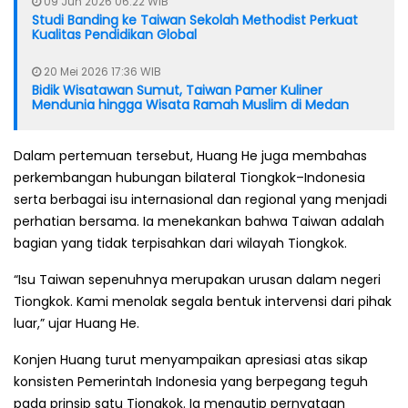
09 Jun 2026 06:22 WIB
Studi Banding ke Taiwan Sekolah Methodist Perkuat
Kualitas Pendidikan Global
20 Mei 2026 17:36 WIB
Bidik Wisatawan Sumut, Taiwan Pamer Kuliner
Mendunia hingga Wisata Ramah Muslim di Medan
Dalam pertemuan tersebut, Huang He juga membahas
perkembangan hubungan bilateral Tiongkok–Indonesia
serta berbagai isu internasional dan regional yang menjadi
perhatian bersama. Ia menekankan bahwa Taiwan adalah
bagian yang tidak terpisahkan dari wilayah Tiongkok.
“Isu Taiwan sepenuhnya merupakan urusan dalam negeri
Tiongkok. Kami menolak segala bentuk intervensi dari pihak
luar,” ujar Huang He.
Konjen Huang turut menyampaikan apresiasi atas sikap
konsisten Pemerintah Indonesia yang berpegang teguh
pada prinsip satu Tiongkok. Ia mengutip pernyataan