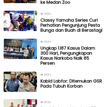
ke Medan Zoo
988x
Classy Yamaha Series Curi
Perhatian Pengunjung Pesta
Bunga dan Buah di Berastagi
898x
Ungkap 1.187 Kasus Dalam
300 Hari, Pengungkapan
Kasus Narkoba Naik 85
Persen
865x
Kabid Labfor: Ditemukan GSR
Pada Tubuh Korban
853x