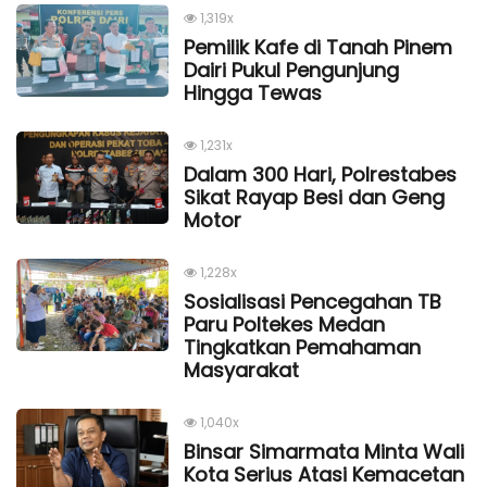
1,319x
Pemilik Kafe di Tanah Pinem
Dairi Pukul Pengunjung
Hingga Tewas
1,231x
Dalam 300 Hari, Polrestabes
Sikat Rayap Besi dan Geng
Motor
1,228x
Sosialisasi Pencegahan TB
Paru Poltekes Medan
Tingkatkan Pemahaman
Masyarakat
1,040x
Binsar Simarmata Minta Wali
Kota Serius Atasi Kemacetan