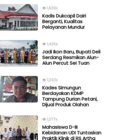
1,639x
Kadis Dukcapil Dairi
Berganti, Kualitas
Pelayanan Mundur
1,435x
Jadi Ikon Baru, Bupati Deli
Serdang Resmikan Alun-
Alun Percut Sei Tuan
1,240x
Kades Simungun
Berdayakan KDMP
Tampung Durian Petani,
Dijual Produk Olahan
1,077x
Mahasiswa D-III
Kebidanan UDI Tuntaskan
Praktik Klinik di RS Artha