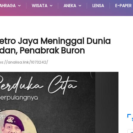
AHRAGA
WISATA
ANEKA
LENSA
E-PAPER
etro Jaya Meninggal Dunia
edan, Penabrak Buron
ps://analisa.link/1073242/