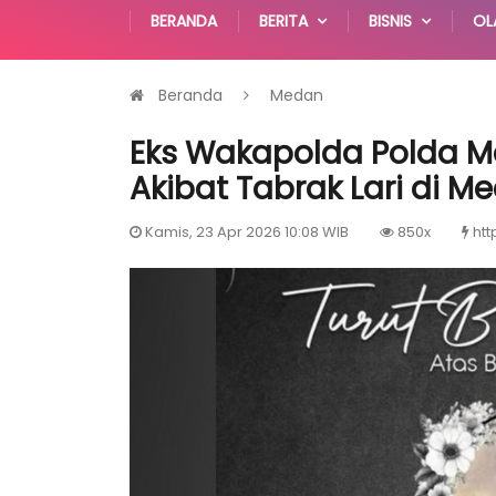
BERANDA
BERITA
BISNIS
OL
Beranda
Medan
Eks Wakapolda Polda M
Akibat Tabrak Lari di M
Kamis, 23 Apr 2026 10:08 WIB
850x
htt