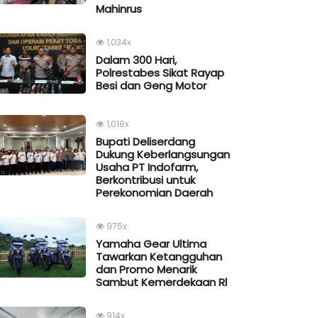
Mahinrus
1,034x
Dalam 300 Hari,
Polrestabes Sikat Rayap
Besi dan Geng Motor
1,018x
Bupati Deliserdang
Dukung Keberlangsungan
Usaha PT Indofarm,
Berkontribusi untuk
Perekonomian Daerah
975x
Yamaha Gear Ultima
Tawarkan Ketangguhan
dan Promo Menarik
Sambut Kemerdekaan Rl
914x