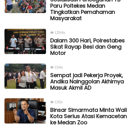
Paru Poltekes Medan
Tingkatkan Pemahaman
Masyarakat
1,254x
Dalam 300 Hari, Polrestabes
Sikat Rayap Besi dan Geng
Motor
1,114x
Sempat jadi Pekerja Proyek,
Andika Nainggolan Akhirnya
Masuk Akmil AD
1,113x
Binsar Simarmata Minta Wali
Kota Serius Atasi Kemacetan
ke Medan Zoo