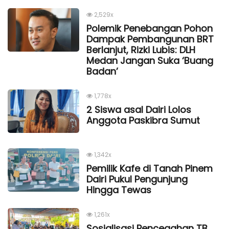
2,529x
Polemik Penebangan Pohon
Dampak Pembangunan BRT
Berlanjut, Rizki Lubis: DLH
Medan Jangan Suka ‘Buang
Badan’
1,778x
2 Siswa asal Dairi Lolos
Anggota Paskibra Sumut
1,342x
Pemilik Kafe di Tanah Pinem
Dairi Pukul Pengunjung
Hingga Tewas
1,261x
Sosialisasi Pencegahan TB