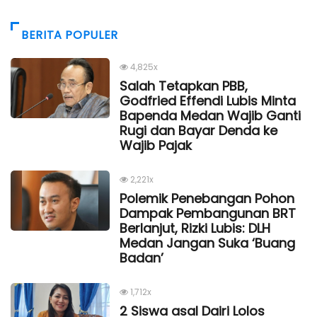
BERITA POPULER
4,825x
Salah Tetapkan PBB,
Godfried Effendi Lubis Minta
Bapenda Medan Wajib Ganti
Rugi dan Bayar Denda ke
Wajib Pajak
2,221x
Polemik Penebangan Pohon
Dampak Pembangunan BRT
Berlanjut, Rizki Lubis: DLH
Medan Jangan Suka ‘Buang
Badan’
1,712x
2 Siswa asal Dairi Lolos