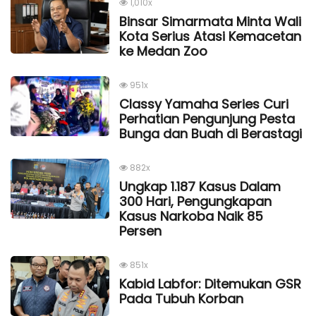
1,010x
Binsar Simarmata Minta Wali
Kota Serius Atasi Kemacetan
ke Medan Zoo
951x
Classy Yamaha Series Curi
Perhatian Pengunjung Pesta
Bunga dan Buah di Berastagi
882x
Ungkap 1.187 Kasus Dalam
300 Hari, Pengungkapan
Kasus Narkoba Naik 85
Persen
851x
Kabid Labfor: Ditemukan GSR
Pada Tubuh Korban