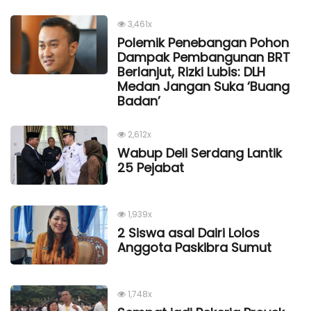
3,461x
Polemik Penebangan Pohon
Dampak Pembangunan BRT
Berlanjut, Rizki Lubis: DLH
Medan Jangan Suka ‘Buang
Badan’
2,612x
Wabup Deli Serdang Lantik
25 Pejabat
1,939x
2 Siswa asal Dairi Lolos
Anggota Paskibra Sumut
1,748x