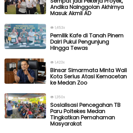
Sempat jadi Pekerja Proyek,
Andika Nainggolan Akhirnya
Masuk Akmil AD
1,453x
Pemilik Kafe di Tanah Pinem
Dairi Pukul Pengunjung
Hingga Tewas
1,423x
Binsar Simarmata Minta Wali
Kota Serius Atasi Kemacetan
ke Medan Zoo
1,350x
Sosialisasi Pencegahan TB
Paru Poltekes Medan
Tingkatkan Pemahaman
Masyarakat