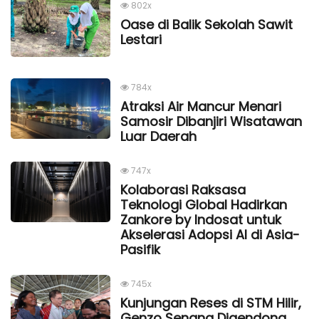
802x
Oase di Balik Sekolah Sawit
Lestari
784x
Atraksi Air Mancur Menari
Samosir Dibanjiri Wisatawan
Luar Daerah
747x
Kolaborasi Raksasa
Teknologi Global Hadirkan
Zankore by Indosat untuk
Akselerasi Adopsi AI di Asia-
Pasifik
745x
Kunjungan Reses di STM Hilir,
Genzo Senang Digendong