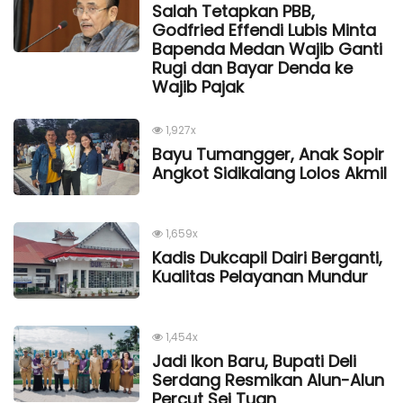
Salah Tetapkan PBB,
Godfried Effendi Lubis Minta
Bapenda Medan Wajib Ganti
Rugi dan Bayar Denda ke
Wajib Pajak
1,927x
Bayu Tumangger, Anak Sopir
Angkot Sidikalang Lolos Akmil
1,659x
Kadis Dukcapil Dairi Berganti,
Kualitas Pelayanan Mundur
1,454x
Jadi Ikon Baru, Bupati Deli
Serdang Resmikan Alun-Alun
Percut Sei Tuan