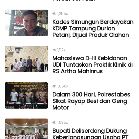
1,255x
Kades Simungun Berdayakan
KDMP Tampung Durian
Petani, Dijual Produk Olahan
1,112x
Mahasiswa D-III Kebidanan
UDI Tuntaskan Praktik Klinik di
RS Artha Mahinrus
1,050x
Dalam 300 Hari, Polrestabes
Sikat Rayap Besi dan Geng
Motor
1,035x
Bupati Deliserdang Dukung
Keberlangsungan Usaha PT