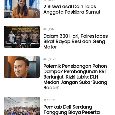
2 Siswa asal Dairi Lolos
Anggota Paskibra Sumut
1,101x
Dalam 300 Hari, Polrestabes
Sikat Rayap Besi dan Geng
Motor
1,037x
Polemik Penebangan Pohon
Dampak Pembangunan BRT
Berlanjut, Rizki Lubis: DLH
Medan Jangan Suka ‘Buang
Badan’
992x
Pemkab Deli Serdang
Tanggung Biaya Peserta