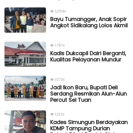
2,059x
Bayu Tumangger, Anak Sopir
Angkot Sidikalang Lolos Akmil
1,787x
Kadis Dukcapil Dairi Berganti,
Kualitas Pelayanan Mundur
1,573x
Jadi Ikon Baru, Bupati Deli
Serdang Resmikan Alun-Alun
Percut Sei Tuan
1,322x
Kades Simungun Berdayakan
KDMP Tampung Durian