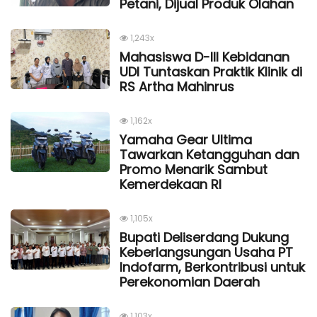
Petani, Dijual Produk Olahan
1,243x
Mahasiswa D-III Kebidanan
UDI Tuntaskan Praktik Klinik di
RS Artha Mahinrus
1,162x
Yamaha Gear Ultima
Tawarkan Ketangguhan dan
Promo Menarik Sambut
Kemerdekaan Rl
1,105x
Bupati Deliserdang Dukung
Keberlangsungan Usaha PT
Indofarm, Berkontribusi untuk
Perekonomian Daerah
1,103x