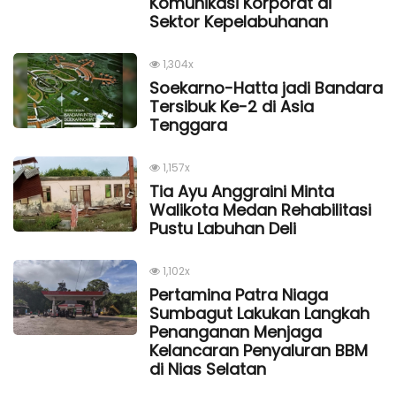
Komunikasi Korporat di
Sektor Kepelabuhanan
1,304x
Soekarno-Hatta jadi Bandara
Tersibuk Ke-2 di Asia
Tenggara
1,157x
Tia Ayu Anggraini Minta
Walikota Medan Rehabilitasi
Pustu Labuhan Deli
1,102x
Pertamina Patra Niaga
Sumbagut Lakukan Langkah
Penanganan Menjaga
Kelancaran Penyaluran BBM
di Nias Selatan