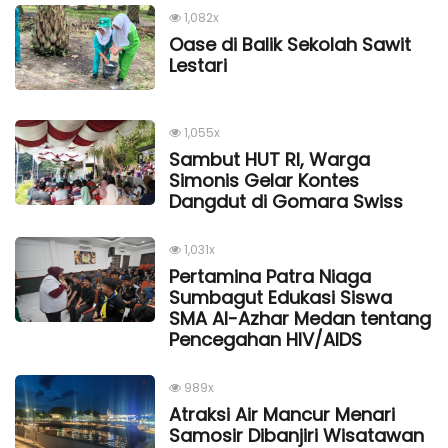
1,082x
Oase di Balik Sekolah Sawit
Lestari
1,055x
Sambut HUT RI, Warga
Simonis Gelar Kontes
Dangdut di Gomara Swiss
1,031x
Pertamina Patra Niaga
Sumbagut Edukasi Siswa
SMA Al-Azhar Medan tentang
Pencegahan HIV/AIDS
989x
Atraksi Air Mancur Menari
Samosir Dibanjiri Wisatawan