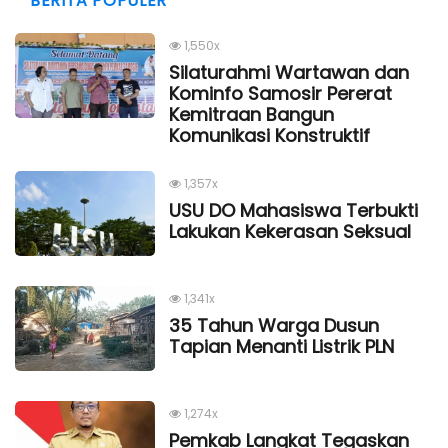
BERITA POPULER
1,550x
Silaturahmi Wartawan dan
Kominfo Samosir Pererat
Kemitraan Bangun
Komunikasi Konstruktif
1,357x
USU DO Mahasiswa Terbukti
Lakukan Kekerasan Seksual
1,341x
35 Tahun Warga Dusun
Tapian Menanti Listrik PLN
1,274x
Pemkab Langkat Tegaskan