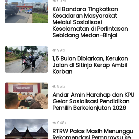
997x
KAI Bandara Tingkatkan
Kesadaran Masyarakat
Melalui Sosialisasi
Keselamatan di Perlintasan
Sebidang Medan–Binjai
991x
1,5 Bulan Dibiarkan, Kerukan
Jalan di Sitinjo Kerap Ambil
Korban
951x
Andar Amin Harahap dan KPU
Gelar Sosialisasi Pendidikan
Pemilih Berkelanjutan 2026
948x
RTRW Palas Masih Menunggu
Rekomendasi Pemprovsu ke