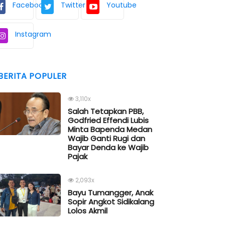
Facebook
Twitter
Youtube
Instagram
BERITA POPULER
3,110x
Salah Tetapkan PBB,
Godfried Effendi Lubis
Minta Bapenda Medan
Wajib Ganti Rugi dan
Bayar Denda ke Wajib
Pajak
2,093x
Bayu Tumangger, Anak
Sopir Angkot Sidikalang
Lolos Akmil