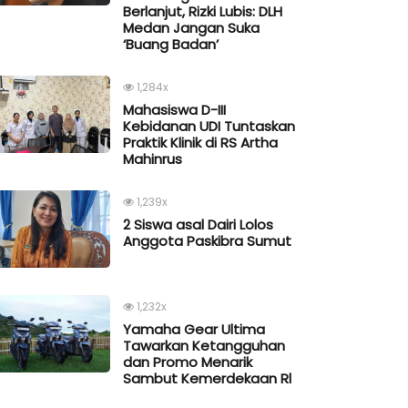
Berlanjut, Rizki Lubis: DLH
Medan Jangan Suka
‘Buang Badan’
1,284x
Mahasiswa D-III
Kebidanan UDI Tuntaskan
Praktik Klinik di RS Artha
Mahinrus
1,239x
2 Siswa asal Dairi Lolos
Anggota Paskibra Sumut
1,232x
Yamaha Gear Ultima
Tawarkan Ketangguhan
dan Promo Menarik
Sambut Kemerdekaan Rl