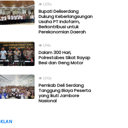
1,125x
Bupati Deliserdang
Dukung Keberlangsungan
Usaha PT Indofarm,
Berkontribusi untuk
Perekonomian Daerah
1,114x
Dalam 300 Hari,
Polrestabes Sikat Rayap
Besi dan Geng Motor
1,012x
Pemkab Deli Serdang
Tanggung Biaya Peserta
yang Ikuti Jambore
Nasional
IKLAN