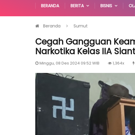
BERANDA
BERITA
BISNIS
OL
Beranda
Sumut
Cegah Gangguan Keama
Narkotika Kelas IIA Siant
Minggu, 08 Des 2024 09:52 WIB
1,364x