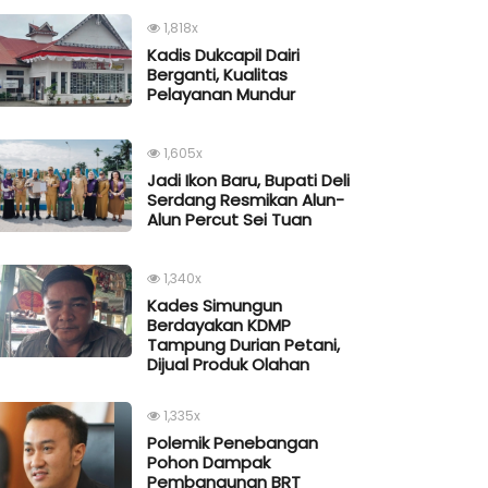
1,818x
Kadis Dukcapil Dairi
Berganti, Kualitas
Pelayanan Mundur
1,605x
Jadi Ikon Baru, Bupati Deli
Serdang Resmikan Alun-
Alun Percut Sei Tuan
1,340x
Kades Simungun
Berdayakan KDMP
Tampung Durian Petani,
Dijual Produk Olahan
1,335x
Polemik Penebangan
Pohon Dampak
Pembangunan BRT