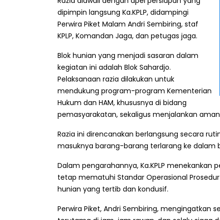
Razia diawali dengan apel persiapan yang
dipimpin langsung Ka.KPLP, didampingi
Perwira Piket Malam Andri Sembiring, staf
KPLP, Komandan Jaga, dan petugas jaga.
Blok hunian yang menjadi sasaran dalam
kegiatan ini adalah Blok Sahardjo.
Pelaksanaan razia dilakukan untuk
mendukung program-program Kementerian
Hukum dan HAM, khususnya di bidang
pemasyarakatan, sekaligus menjalankan amanat
Razia ini direncanakan berlangsung secara rut
masuknya barang-barang terlarang ke dalam b
Dalam pengarahannya, Ka.KPLP menekankan pe
tetap mematuhi Standar Operasional Prosedur 
hunian yang tertib dan kondusif.
Perwira Piket, Andri Sembiring, mengingatkan