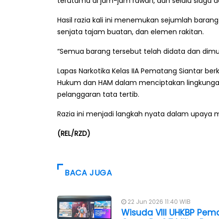
terutama di jam-jam rawan, dan selalu siaga 
Hasil razia kali ini menemukan sejumlah barang
senjata tajam buatan, dan elemen rakitan.
“Semua barang tersebut telah didata dan dimu
Lapas Narkotika Kelas IIA Pematang Siantar
Hukum dan HAM dalam menciptakan lingkungan 
pelanggaran tata tertib.
Razia ini menjadi langkah nyata dalam upaya m
(REL/RZD)
BACA JUGA
22 Jun 2026 11:40 WIB
Wisuda VIII UHKBP Pem