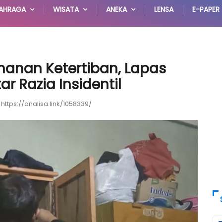
AHRAGA
WISATA
ANEKA
LENSA
E-PAPER
nan Ketertiban, Lapas
ar Razia Insidentil
https://analisa.link/1058339/