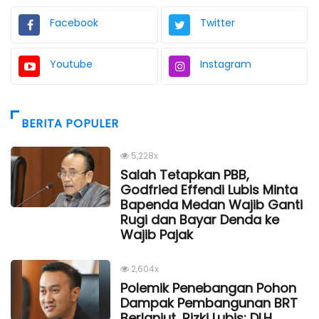
Facebook
Twitter
Youtube
Instagram
BERITA POPULER
5,228x
Salah Tetapkan PBB,
Godfried Effendi Lubis Minta
Bapenda Medan Wajib Ganti
Rugi dan Bayar Denda ke
Wajib Pajak
2,604x
Polemik Penebangan Pohon
Dampak Pembangunan BRT
Berlanjut, Rizki Lubis: DLH