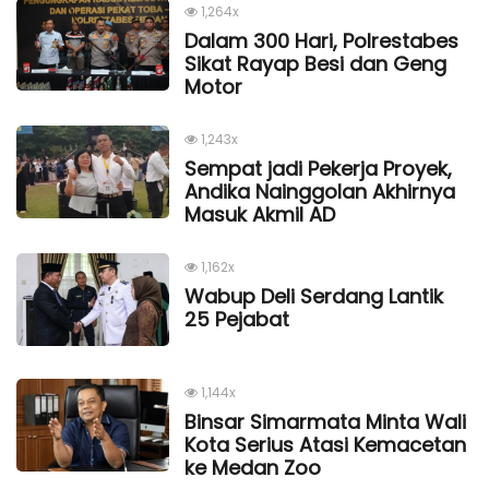
1,264x
Dalam 300 Hari, Polrestabes
Sikat Rayap Besi dan Geng
Motor
1,243x
Sempat jadi Pekerja Proyek,
Andika Nainggolan Akhirnya
Masuk Akmil AD
1,162x
Wabup Deli Serdang Lantik
25 Pejabat
1,144x
Binsar Simarmata Minta Wali
Kota Serius Atasi Kemacetan
ke Medan Zoo