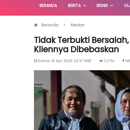
BERANDA
BERITA
BISNIS
OL
Beranda
Medan
Tidak Terbukti Bersala
Kliennya Dibebaskan
Kamis, 10 Apr 2025 23:37 WIB
1,273x
ht