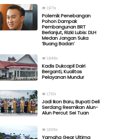
1,971x
Polemik Penebangan
Pohon Dampak
Pembangunan BRT
Berlanjut, Rizki Lubis: DLH
Medan Jangan Suka
‘Buang Badan’
1,948x
Kadis Dukcapil Dairi
Berganti, Kualitas
Pelayanan Mundur
1,710x
Jadi Ikon Baru, Bupati Deli
Serdang Resmikan Alun-
Alun Percut Sei Tuan
1,606x
Yamaha Gear Ultima