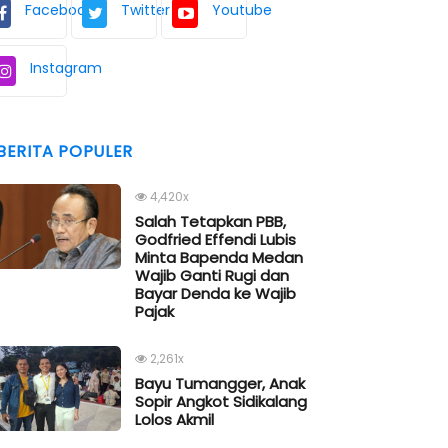
Facebook
Twitter
Youtube
Instagram
BERITA POPULER
4,420x
Salah Tetapkan PBB,
Godfried Effendi Lubis
Minta Bapenda Medan
Wajib Ganti Rugi dan
Bayar Denda ke Wajib
Pajak
2,261x
Bayu Tumangger, Anak
Sopir Angkot Sidikalang
Lolos Akmil