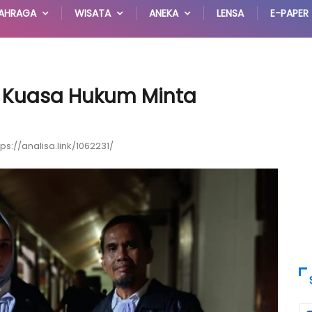
AHRAGA
WISATA
ANEKA
LENSA
E-PAPER
h, Kuasa Hukum Minta
tps://analisa.link/1062231/