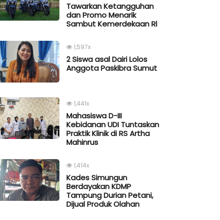
Tawarkan Ketangguhan
dan Promo Menarik
Sambut Kemerdekaan Rl
1,597x
2 Siswa asal Dairi Lolos
Anggota Paskibra Sumut
1,441x
Mahasiswa D-III
Kebidanan UDI Tuntaskan
Praktik Klinik di RS Artha
Mahinrus
1,414x
Kades Simungun
Berdayakan KDMP
Tampung Durian Petani,
Dijual Produk Olahan