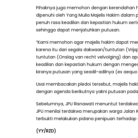
Pihaknya juga memohon dengan kerendahan hat
dipenuhi oleh Yang Mulia Majelis Hakim dalam
penuh rasa keadilan dan kepastian hukum ser
sehingga dapat menjatuhkan putusan.
“Kami memohon agar majelis hakim dapat membe
karena itu dari segala dakwaan/tuntutan (Vrij
tuntutan (Onslag van recht velvolging) dan ap
keadilan dan kepastian hukum dengan menge
kiranya putusan yang seadil-adilnya (ex aequo
Usai membacakan pledoi tersebut, majelis ha
dengan agenda berikutnya yakni putusan pad
Sebelumnya, JPU Risnawati menuntut terdakwa
JPU menilai terdakwa merupakan warga Jalan 
terbukti melakukan pidana penipuan terhadap
(YY/RZD)