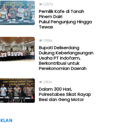
1,207x
Pemilik Kafe di Tanah
Pinem Dairi
Pukul Pengunjung Hingga
Tewas
1,198x
Bupati Deliserdang
Dukung Keberlangsungan
Usaha PT Indofarm,
Berkontribusi untuk
Perekonomian Daerah
1,162x
Dalam 300 Hari,
Polrestabes Sikat Rayap
Besi dan Geng Motor
IKLAN