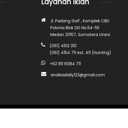
Layanan Iklan
Jl. Padang Golf , Komplek CBD
Polonia Blok DD No.54-55
Medan 20157, Sumatera Utara
(061) 4512 310
(061) 4154 711 ext. 411 (Hunting)
+62 811 6084 711
analisadaily123@gmail.com
Analisadaily.com ©2026 • All rights reserved.