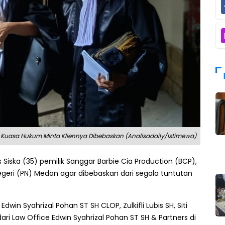
h, Kuasa Hukum Minta Kliennya Dibebaskan (Analisadaily/Istimewa)
as Siska (35) pemilik Sanggar Barbie Cia Production (BCP),
eri (PN) Medan agar dibebaskan dari segala tuntutan
in Syahrizal Pohan ST SH CLOP, Zulkifli Lubis SH, Siti
ari Law Office Edwin Syahrizal Pohan ST SH & Partners di