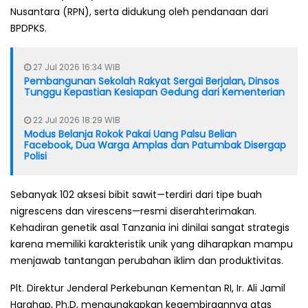
Nusantara (RPN), serta didukung oleh pendanaan dari
BPDPKS.
27 Jul 2026 16:34 WIB
Pembangunan Sekolah Rakyat Sergai Berjalan, Dinsos
Tunggu Kepastian Kesiapan Gedung dari Kementerian
22 Jul 2026 18:29 WIB
Modus Belanja Rokok Pakai Uang Palsu Belian
Facebook, Dua Warga Amplas dan Patumbak Disergap
Polisi
Sebanyak 102 aksesi bibit sawit—terdiri dari tipe buah
nigrescens dan virescens—resmi diserahterimakan.
Kehadiran genetik asal Tanzania ini dinilai sangat strategis
karena memiliki karakteristik unik yang diharapkan mampu
menjawab tantangan perubahan iklim dan produktivitas.
Plt. Direktur Jenderal Perkebunan Kementan RI, Ir. Ali Jamil
Harahap, Ph.D, mengungkapkan kegembiraannya atas