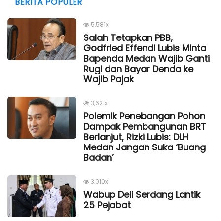
BERITA POPULER
5,581x
Salah Tetapkan PBB,
Godfried Effendi Lubis Minta
Bapenda Medan Wajib Ganti
Rugi dan Bayar Denda ke
Wajib Pajak
3,621x
Polemik Penebangan Pohon
Dampak Pembangunan BRT
Berlanjut, Rizki Lubis: DLH
Medan Jangan Suka ‘Buang
Badan’
3,010x
Wabup Deli Serdang Lantik
25 Pejabat