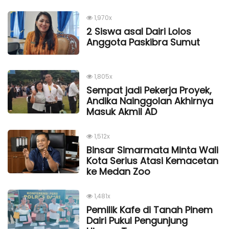
1,970x
2 Siswa asal Dairi Lolos
Anggota Paskibra Sumut
1,805x
Sempat jadi Pekerja Proyek,
Andika Nainggolan Akhirnya
Masuk Akmil AD
1,512x
Binsar Simarmata Minta Wali
Kota Serius Atasi Kemacetan
ke Medan Zoo
1,481x
Pemilik Kafe di Tanah Pinem
Dairi Pukul Pengunjung