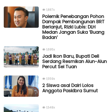
1,887x
Polemik Penebangan Pohon
Dampak Pembangunan BRT
Berlanjut, Rizki Lubis: DLH
Medan Jangan Suka ‘Buang
Badan’
1,695x
Jadi Ikon Baru, Bupati Deli
Serdang Resmikan Alun-Alun
Percut Sei Tuan
1,559x
2 Siswa asal Dairi Lolos
Anggota Paskibra Sumut
1,548x