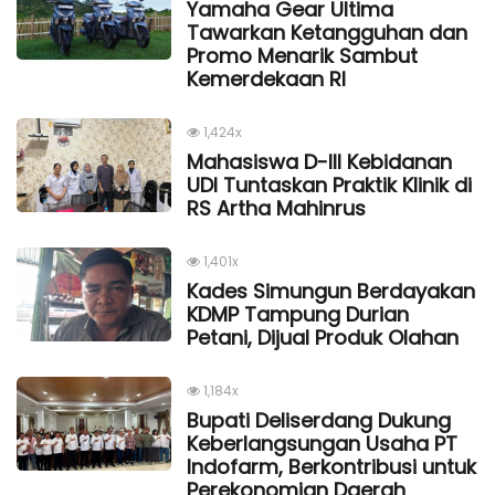
Yamaha Gear Ultima
Tawarkan Ketangguhan dan
Promo Menarik Sambut
Kemerdekaan Rl
1,424x
Mahasiswa D-III Kebidanan
UDI Tuntaskan Praktik Klinik di
RS Artha Mahinrus
1,401x
Kades Simungun Berdayakan
KDMP Tampung Durian
Petani, Dijual Produk Olahan
1,184x
Bupati Deliserdang Dukung
Keberlangsungan Usaha PT
Indofarm, Berkontribusi untuk
Perekonomian Daerah