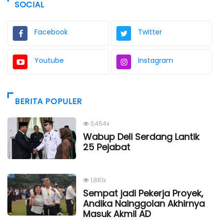
SOCIAL
Facebook
Twitter
Youtube
Instagram
BERITA POPULER
3,454x
Wabup Deli Serdang Lantik
25 Pejabat
1,881x
Sempat jadi Pekerja Proyek,
Andika Nainggolan Akhirnya
Masuk Akmil AD