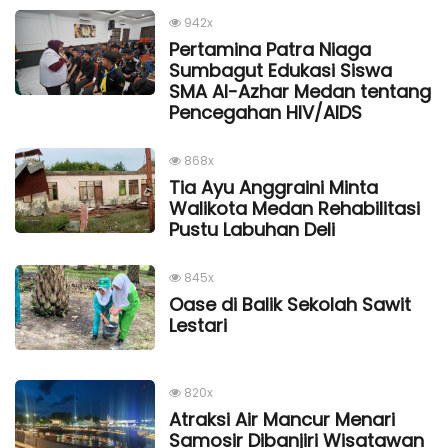
942x
Pertamina Patra Niaga
Sumbagut Edukasi Siswa
SMA Al-Azhar Medan tentang
Pencegahan HIV/AIDS
868x
Tia Ayu Anggraini Minta
Walikota Medan Rehabilitasi
Pustu Labuhan Deli
845x
Oase di Balik Sekolah Sawit
Lestari
820x
Atraksi Air Mancur Menari
Samosir Dibanjiri Wisatawan