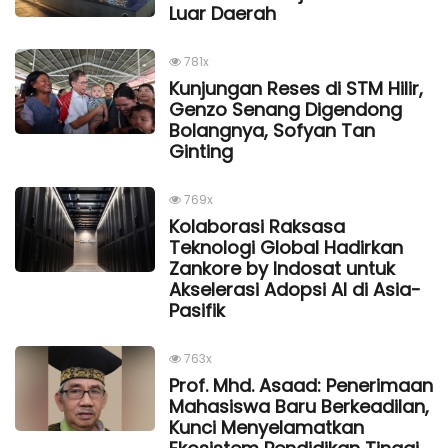
Luar Daerah
781x
Kunjungan Reses di STM Hilir,
Genzo Senang Digendong
Bolangnya, Sofyan Tan
Ginting
769x
Kolaborasi Raksasa
Teknologi Global Hadirkan
Zankore by Indosat untuk
Akselerasi Adopsi AI di Asia-
Pasifik
763x
Prof. Mhd. Asaad: Penerimaan
Mahasiswa Baru Berkeadilan,
Kunci Menyelamatkan