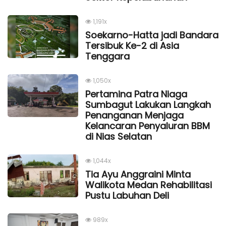
1,191x
Soekarno-Hatta jadi Bandara
Tersibuk Ke-2 di Asia
Tenggara
1,050x
Pertamina Patra Niaga
Sumbagut Lakukan Langkah
Penanganan Menjaga
Kelancaran Penyaluran BBM
di Nias Selatan
1,044x
Tia Ayu Anggraini Minta
Walikota Medan Rehabilitasi
Pustu Labuhan Deli
989x