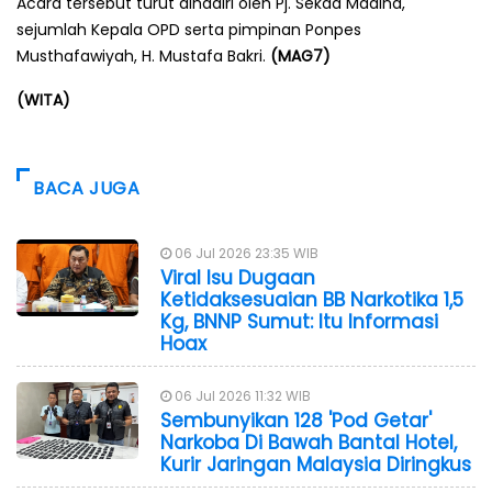
Acara tersebut turut dihadiri oleh Pj. Sekda Madina,
sejumlah Kepala OPD serta pimpinan Ponpes
Musthafawiyah, H. Mustafa Bakri.
(MAG7)
(WITA)
BACA JUGA
06 Jul 2026 23:35 WIB
Viral Isu Dugaan
Ketidaksesuaian BB Narkotika 1,5
Kg, BNNP Sumut: Itu Informasi
Hoax
06 Jul 2026 11:32 WIB
Sembunyikan 128 'Pod Getar'
Narkoba Di Bawah Bantal Hotel,
Kurir Jaringan Malaysia Diringkus