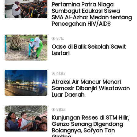
Pertamina Patra Niaga
Sumbagut Edukasi Siswa
SMA Al-Azhar Medan tentang
Pencegahan HIV/AIDS
971x
Oase di Balik Sekolah Sawit
Lestari
939x
Atraksi Air Mancur Menari
Samosir Dibanjiri Wisatawan
Luar Daerah
883x
Kunjungan Reses di STM Hilir,
Genzo Senang Digendong
Bolangnya, Sofyan Tan
Ginting