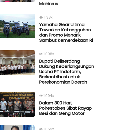
Mahinrus
1,138x
Yamaha Gear Ultima
Tawarkan Ketangguhan
dan Promo Menarik
Sambut Kemerdekaan Rl
1,098x
Bupati Deliserdang
Dukung Keberlangsungan
Usaha PT Indofarm,
Berkontribusi untuk
Perekonomian Daerah
1,094x
Dalam 300 Hari,
Polrestabes Sikat Rayap
Besi dan Geng Motor
1,059x