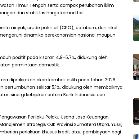
kawasan Timur Tengah serta dampak perubahan iklim
angan dan stabilitas harga komoditas.
perti minyak, crude palm oil (CPO), batubara, dan nikel
emengaruhi dinamika perekonomian nasional maupun
buh positif pada kisaran 4,9–5,7%, didukung oleh
uatan permintaan domestik.
ara diprakirakan akan kembali pulih pada tahun 2026
 pertumbuhan sekitar 5,1%, didukung oleh membaiknya
uatan sinergi kebijakan antara Bank Indonesia dan
t Pengawasan Perilaku Pelaku Usaha Jasa Keuangan,
anajemen Strategis OJK Provinsi Sumatera Utara, Yusri,
berian perlakuan khusus kredit atau pembiayaan bagi