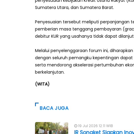
penyesuaian kebijakan Kredit Usaha Rakyat (KU
Sumatera Utara, dan Sumatera Barat.
Penyesuaian tersebut meliputi perpanjangan t
pemberian masa tenggang pembayaran (grace 
debitur KUR yang usahanya tidak dapat dilanj
Melalui penyelenggaraan forum ini, diharapkan
dengan seluruh pemangku kepentingan dapat t
serta mendorong akselerasi pertumbuhan ekono
berkelanjutan.
(WITA)
BACA JUGA
19 Jul 2026 12:11 WIB
IR Songket Siapkan Ino