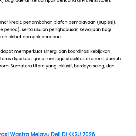
R) bagi daerah terdampak bencana di Provinsi Aceh,
enor kredit, penambahan plafon pembiayaan (suplesi),
period), serta usulan penghapusan kewajiban bagi
utkan akibat dampak bencana.
 dapat memperkuat sinergi dan koordinasi kebijakan
erus diperkuat guna menjaga stabilitas ekonomi daerah
mi Sumatera Utara yang inklusif, berdaya saing, dan
vasi Wastra Melayu Deli Di KKSU 2026