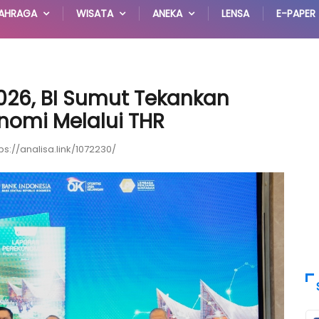
AHRAGA
WISATA
ANEKA
LENSA
E-PAPER
2026, BI Sumut Tekankan
nomi Melalui THR
ps://analisa.link/1072230/