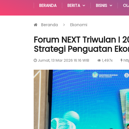
BERANDA
BERITA
BISNIS
OL
Beranda
Ekonomi
Forum NEXT Triwulan I 
Strategi Penguatan Eko
Jumat, 13 Mar 2026 16:16 WIB
1,497x
htt