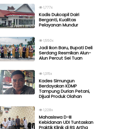
1,777x
Kadis Dukcapil Dairi
Berganti, Kualitas
Pelayanan Mundur
1,550x
Jadi Ikon Baru, Bupati Deli
Serdang Resmikan Alun-
Alun Percut Sei Tuan
1,315x
Kades Simungun
Berdayakan KDMP
Tampung Durian Petani,
Dijual Produk Olahan
1,228x
Mahasiswa D-III
Kebidanan UDI Tuntaskan
Praktik Klinik di RS Artha