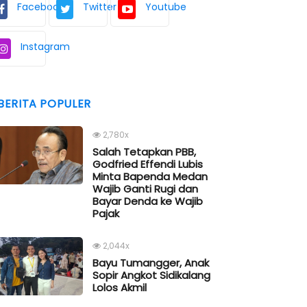
Facebook
Twitter
Youtube
Instagram
BERITA POPULER
2,780x
Salah Tetapkan PBB,
Godfried Effendi Lubis
Minta Bapenda Medan
Wajib Ganti Rugi dan
Bayar Denda ke Wajib
Pajak
2,044x
Bayu Tumangger, Anak
Sopir Angkot Sidikalang
Lolos Akmil